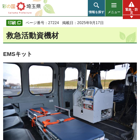
彩の国 埼玉県
緊急・防
情報を探す
メニュー
災
ページ番号：27224
掲載日：2025年9月17日
救急活動資機材
EMSキット