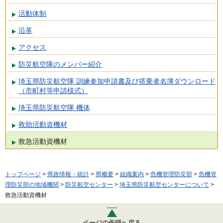
活動体制
沿革
アクセス
防災航空隊のメンバー紹介
埼玉県防災航空隊 訓練参加申請書及び搭乗者名簿ダウンロード
（市町村等申請様式）
埼玉県防災航空隊 機体
救助活動資機材
救急活動資機材
トップページ
>
県政情報・統計
>
県概要
>
組織案内
>
危機管理防災部
>
危機管
理防災部の地域機関
>
防災航空センター
>
埼玉県防災航空センターについて
>
救急活動資機材
ページの先頭へ戻る