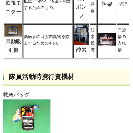
血圧・Spo2・体温を測定
監視モ
担架
処
管理
ポン
するためのもの。
置
ニター
プ
酸
汚染
傷病者の口腔内異物を除
素
物の
電動吸
去するためのもの。
投
入れ
酸素
与
物
引機
隊員活動時携行資機材
救急バッグ