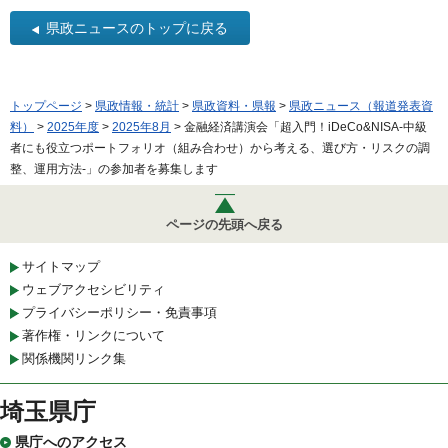
県政ニュースのトップに戻る
トップページ
>
県政情報・統計
>
県政資料・県報
>
県政ニュース（報道発表資
料）
>
2025年度
>
2025年8月
> 金融経済講演会「超入門！iDeCo&NISA-中級
者にも役立つポートフォリオ（組み合わせ）から考える、選び方・リスクの調
整、運用方法-」の参加者を募集します
ページの先頭へ戻る
サイトマップ
ウェブアクセシビリティ
プライバシーポリシー・免責事項
著作権・リンクについて
関係機関リンク集
埼玉県庁
県庁へのアクセス