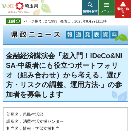
彩の国 埼玉県
緊急・防
情報を探す
メニュー
災
ページ番号：271993
発表日：2025年8月29日11時
金融経済講演会「超入門！iDeCo&NI
SA-中級者にも役立つポートフォリ
オ（組み合わせ）から考える、選び
方・リスクの調整、運用方法-」の参
加者を募集します
部局名：県民生活部
課所名：消費生活支援センター
担当名：情報・学習支援担当