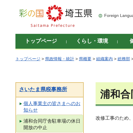
彩の国 埼玉県
Foreign Langu
トップページ
くらし・環境
トップページ
>
県政情報・統計
>
県概要
>
組織案内
>
総務部
さいたま県税事務所
浦和合
個人事業主の皆さまへのお
知らせ
改修工事のため
浦和合同庁舎駐車場の休日
開放の中止