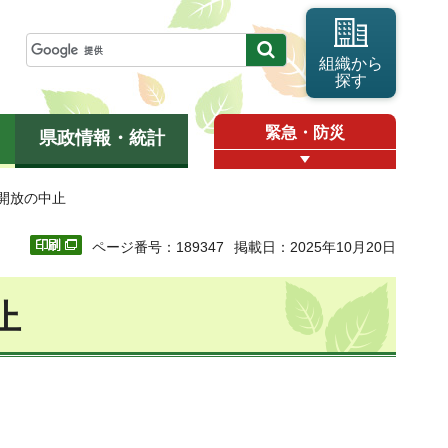
組織から
探す
緊急・防災
県政情報・統計
開放の中止
ページ番号：189347
掲載日：2025年10月20日
止