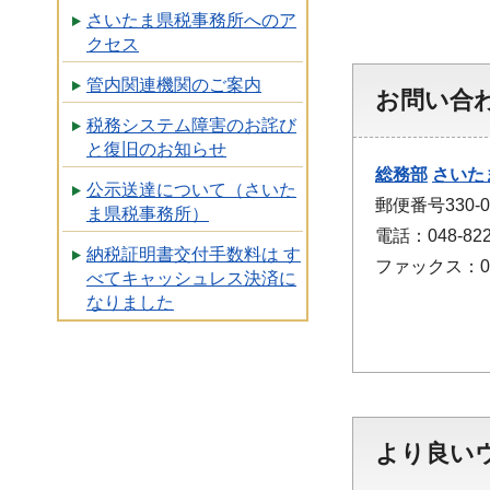
さいたま県税事務所へのア
クセス
管内関連機関のご案内
お問い合
税務システム障害のお詫び
と復旧のお知らせ
総務部
さいた
公示送達について（さいた
郵便番号330
ま県税事務所）
電話：048-822
納税証明書交付手数料は す
ファックス：048
べてキャッシュレス決済に
なりました
より良い