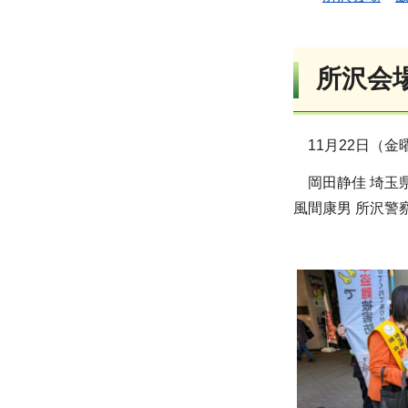
所沢会
11月22日（
岡田静佳 埼玉
風間康男 所沢