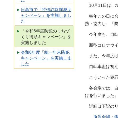
10月11日は、
日高市で「特殊詐欺撲滅キ
ャンペーン」を実施しまし
毎年この日に
た
携・協力し、「
「令和6年度防犯のまちづ
今年度も、自転
くり街頭キャンペーン」を
実施しました
新型コロナウイ
令和6年度「統一年末防犯
また、今年度は
キャンペーン」を実施しま
した
自転車盗は初期
こういった犯罪
各会場では、自
けを行いました
詳細は下記の
所沢会場
・