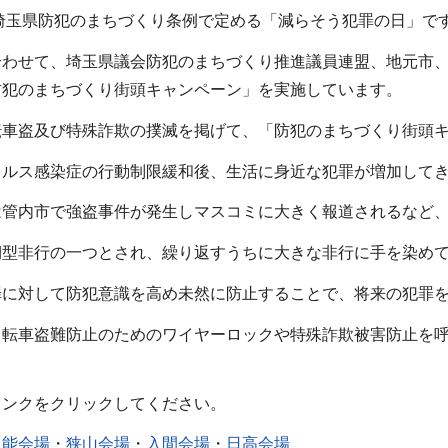
埼玉県防犯のまちづくり条例で定める「減らそう犯罪の日」で
合わせて、埼玉県議会防犯のまちづくり推進議員連盟、地元市
防犯のまちづくり街頭キャンペーン」を実施しています。
車盗及び特殊詐欺の撲滅を掲げて、「防犯のまちづくり街頭キ
ルス感染症の行動制限緩和後、生活に身近な犯罪が増加してき
管内市で強盗事件が発生しマスコミに大きく報道されるなど、
型非行の一つとされ、繰り返すうちに大きな非行に手を染めて
に対して防犯意識を高め未然に防止することで、将来の犯罪を
転車盗難防止のためのワイヤーロックや特殊詐欺被害防止を呼
。
リンクをクリックしてください。
飯能会場
・
狭山会場
・
入間会場
・
日高会場