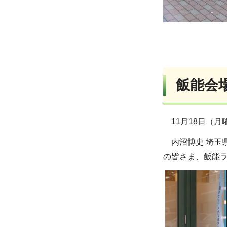
飯能会
11月18日（
内沼博史 埼玉
の皆さま、飯能