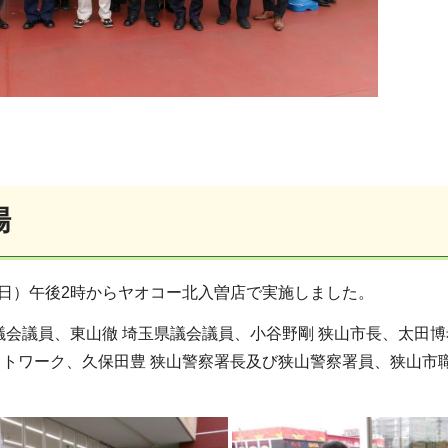
場
曜日）午後2時からヤオコー北入曽店で実施しました。
議会議員、東山徹 埼玉県議会議員、小谷野剛 狭山市長、太田
ットワーク、久保田豊 狭山警察署長及び狭山警察署員、狭山市