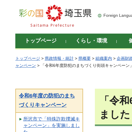
彩の国 埼玉県
Foreign Langu
トップページ
くらし・環境
トップページ
>
県政情報・統計
>
県概要
>
組織案内
>
企画財
ャンペーン
> 「令和6年度防犯のまちづくり街頭キャンペーン
令和6年度の防犯のまち
「令和
づくりキャンペーン
ました
所沢市で「特殊詐欺撲滅キ
ャンペーン」を実施しまし
た