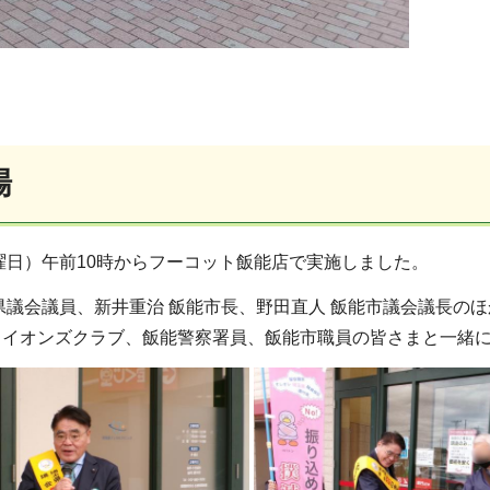
場
月曜日）午前10時からフーコット飯能店で実施しました。
県議会議員、新井重治 飯能市長、野田直人 飯能市議会議長の
ライオンズクラブ、飯能警察署員、飯能市職員の皆さまと一緒