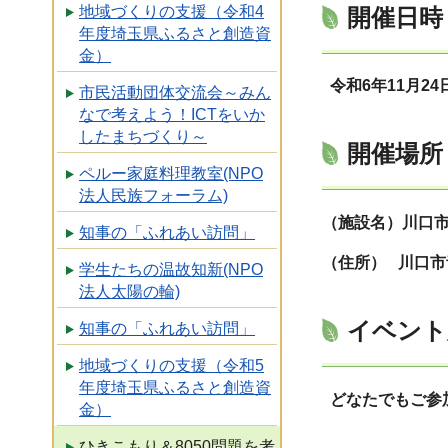
地域づくりの支援（令和4
開催日時
年度埼玉県ふるさと創造資
金）
令和6年11月24
市民活動団体交流会～みん
なで考えよう！ICTをいか
したまちづくり～
開催場所
ペルー家庭料理教室(NPO
法人民族フォーラム)
（施設名）川口市
知事の「ふれあい訪問」
（住所） 川口市青
学生たちの温故知新(NPO
法人太陽の輪)
イベント
知事の「ふれあい訪問」
地域づくりの支援（令和5
年度埼玉県ふるさと創造資
どなたでもご参
金）
ひきこもり＆8050問題を考