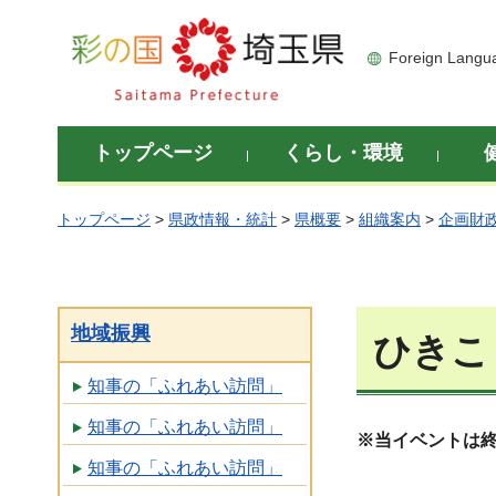
彩の国 埼玉県
Foreign Langu
トップページ
くらし・環境
トップページ
>
県政情報・統計
>
県概要
>
組織案内
>
企画財
地域振興
ひきこ
知事の「ふれあい訪問」
知事の「ふれあい訪問」
※当イベントは
知事の「ふれあい訪問」