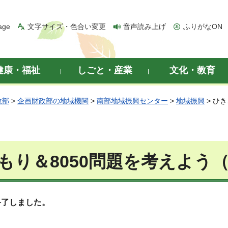
age
文字サイズ・色合い変更
音声読み上げ
ふりがなON
健康・福祉
しごと・産業
文化・教育
政部
>
企画財政部の地域機関
>
南部地域振興センター
>
地域振興
> ひ
もり＆8050問題を考えよう
終了しました。