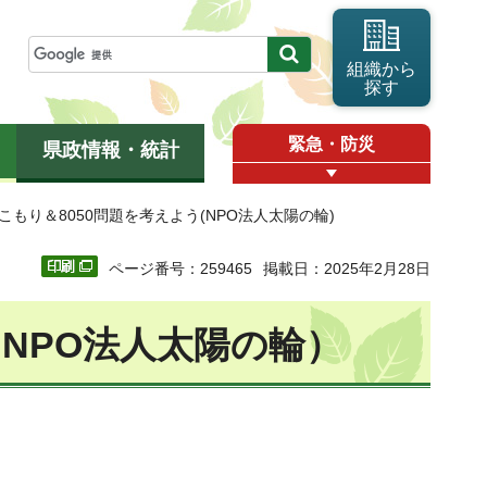
組織から
探す
緊急・防災
県政情報・統計
きこもり＆8050問題を考えよう(NPO法人太陽の輪)
ページ番号：259465
掲載日：2025年2月28日
（NPO法人太陽の輪）