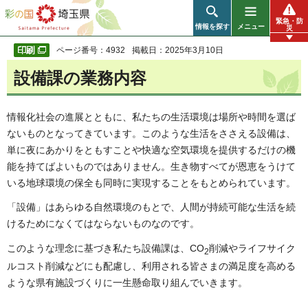
彩の国 埼玉県
緊急・防
情報を探す
メニュー
災
ページ番号：4932
掲載日：2025年3月10日
設備課の業務内容
情報化社会の進展とともに、私たちの生活環境は場所や時間を選ば
ないものとなってきています。このような生活をささえる設備は、
単に夜にあかりをともすことや快適な空気環境を提供するだけの機
能を持てばよいものではありません。生き物すべてが恩恵をうけて
いる地球環境の保全も同時に実現することをもとめられています。
「設備」はあらゆる自然環境のもとで、人間が持続可能な生活を続
けるためになくてはならないものなのです。
このような理念に基づき私たち設備課は、CO
削減やライフサイク
2
ルコスト削減などにも配慮し、利用される皆さまの満足度を高める
ような県有施設づくりに一生懸命取り組んでいきます。