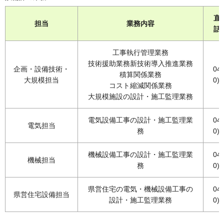
直
担当
業務内容
話
工事執行管理業務
技術援助業務新技術導入推進業務
企画・設備技術・
048
積算関係業務
大規模担当
0)5
コスト縮減関係業務
大規模施設の設計・施工監理業務
電気設備工事の設計・施工監理業
048
電気担当
務
0)5
機械設備工事の設計・施工監理業
048
機械担当
務
0)5
県営住宅の電気・機械設備工事の
048
県営住宅設備担当
設計・施工監理業務
0)5