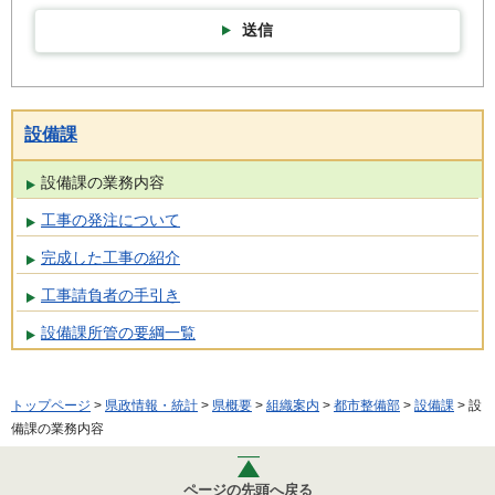
送信
設備課
設備課の業務内容
工事の発注について
完成した工事の紹介
工事請負者の手引き
設備課所管の要綱一覧
トップページ
>
県政情報・統計
>
県概要
>
組織案内
>
都市整備部
>
設備課
> 設
備課の業務内容
ページの先頭へ戻る