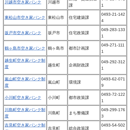
川越市空き家バンク
川越市
課
1
0493-21-142
東松山市空き家バンク
東松山市
住宅建築課
4
049-283-133
坂戸市空き家バンク
坂戸市
住宅政策課
1
049-271-111
鶴ヶ島市空き家バンク
鶴ヶ島市
都市計画課
1
越生町空き家バンク制
049-292-312
越生町
企画財政課
度
1
嵐山町空き家バンク制
0493-62-071
嵐山町
環境課
度
9
0493-72-122
小川町空き家バンク
小川町
都市政策課
1
川島町空き家バンク制
049-299-176
川島町
まち整備課
度
3
吉見町空き家バンク制
0493-54-502
吉見町
総合政策課