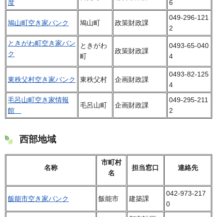
度
6
049-296-121
鳩山町空き家バンク
鳩山町
政策財政課
2
ときがわ町空き家バン
ときがわ
0493-65-040
政策財政課
ク
町
4
0493-82-125
東秩父村空き家バンク
東秩父村
企画財政課
4
毛呂山町空き家情報
049-295-211
毛呂山町
企画財政課
館
2
西部地域
市町村
名称
担当窓口
連絡先
名
042-973-217
飯能市空き家バンク
飯能市
建築課
0