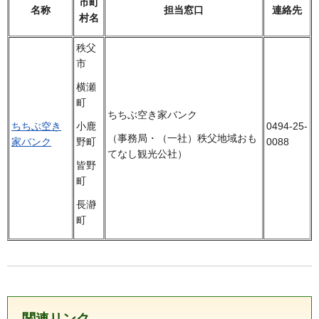
市町
名称
担当窓口
連絡先
村名
秩父
市
横瀬
町
ちちぶ空き家バンク
ちちぶ空き
0494-25-
小鹿
（事務局・（一社）秩父地域おも
家バンク
0088
野町
てなし観光公社）
皆野
町
長瀞
町
関連リンク