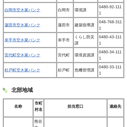
0480-92-111
白岡市空き家バンク
白岡市
環境課
1
048-768-311
蓮田市空き家バンク
蓮田市
建築指導課
1
くらし防災
0480-43-111
幸手市空き家バンク
幸手市
課
1
0480-34-111
宮代町空き家バンク
宮代町
環境資源課
1
0480-33-111
杉戸町空き家バンク
杉戸町
危機管理課
1
北部地域
市町
名称
担当窓口
連絡先
村名
熊谷