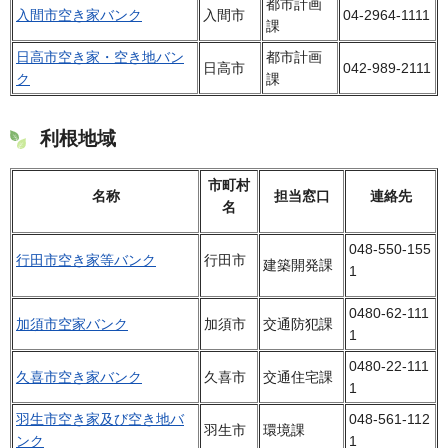
都市計画
入間市空き家バンク
入間市
04-2964-1111
課
日高市空き家・空き地バン
都市計画
日高市
042-989-2111
ク
課
利根地域
市町村
名称
担当窓口
連絡先
名
048-550-155
行田市空き家等バンク
行田市
建築開発課
1
0480-62-111
加須市空家バンク
加須市
交通防犯課
1
0480-22-111
久喜市空き家バンク
久喜市
交通住宅課
1
羽生市空き家及び空き地バ
048-561-112
羽生市
環境課
ンク
1