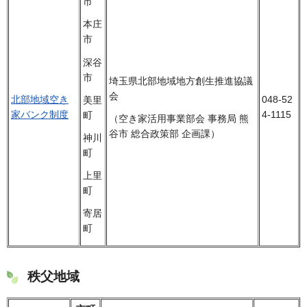
市
本庄
市
深谷
市
埼玉県北部地域地方創生推進協議
会
北部地域空き
048-52
美里
家バンク制度
4-1115
町
（空き家活用事業部会 事務局 熊
谷市 総合政策部 企画課）
神川
町
上里
町
寄居
町
秩父地域