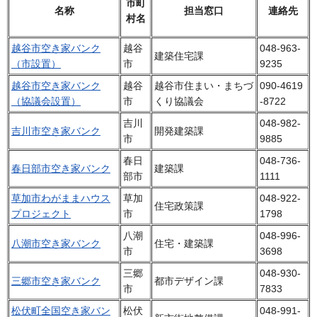
市町
名称
担当窓口
連絡先
村名
越谷市空き家バンク
越谷
048-963-
建築住宅課
（市設置）
市
9235
越谷市空き家バンク
越谷
越谷市住まい・まちづ
090-4619
（協議会設置）
市
くり協議会
-8722
吉川
048-982-
吉川市空き家バンク
開発建築課
市
9885
春日
048-736-
春日部市空き家バンク
建築課
部市
1111
草加市わがままハウス
草加
048-922-
住宅政策課
プロジェクト
市
1798
八潮
048-996-
八潮市空き家バンク
住宅・建築課
市
3698
三郷
048-930-
三郷市空き家バンク
都市デザイン課
市
7833
松伏町全国空き家バン
松伏
048-991-