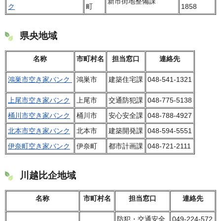
新市街地整備課
ク
町
1858
県央地域
名称
市町村名
担当窓口
連絡先
鴻巣市空き家バンク
鴻巣市
建築住宅課
048-541-1321
上尾市空き家バンク
上尾市
交通防犯課
048-775-5138
桶川市空き家バンク
桶川市
安心安全課
048-788-4927
北本市空き家バンク
北本市
建築開発課
048-594-5551
伊奈町空き家バンク
伊奈町
都市計画課
048-721-2111
川越比企地域
名称
市町村名
担当窓口
連絡先
防犯・交通安全
049-224-572