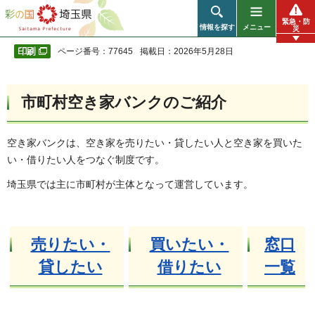
彩の国 埼玉県
緊急・防
情報を探す
メニュー
災
ページ番号：77645
掲載日：2026年5月28日
市町村空き家バンクのご紹介
空き家バンクは、空き家を売りたい・貸したい人と空き家を買いた
い・借りたい人をつなぐ制度です。
埼玉県では主に市町村が主体となって運営しています。
売りたい・
買いたい・
窓口
貸したい
借りたい
一覧