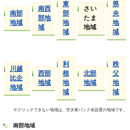
東
県
南西
さい
南部
部
央
部地
たま
地域
地
地
域
地域
域
域
利
秩
川越
西部
根
北部
父
比企
地域
地
地域
地
地域
域
域
※クリックできない地域は、空き家バンク未設置の地域です。
南部地域