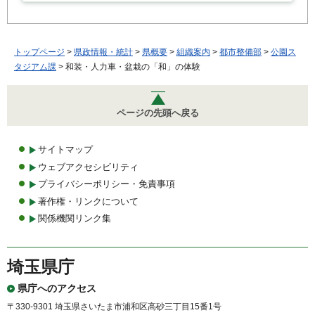
トップページ
>
県政情報・統計
>
県概要
>
組織案内
>
都市整備部
>
公園ス
タジアム課
> 和装・人力車・盆栽の「和」の体験
ページの先頭へ戻る
サイトマップ
ウェブアクセシビリティ
プライバシーポリシー・免責事項
著作権・リンクについて
関係機関リンク集
埼玉県庁
県庁へのアクセス
〒330-9301 埼玉県さいたま市浦和区高砂三丁目15番1号