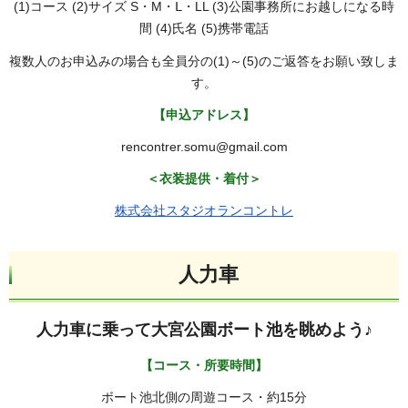
(1)コース (2)サイズ S・M・Ⅼ・LL (3)公園事務所にお越しになる時
間 (4)氏名 (5)携帯電話
複数人のお申込みの場合も全員分の(1)～(5)のご返答をお願い致しま
す。
【申込アドレス】
rencontrer.somu@gmail.com
＜衣装提供・着付＞
株式会社スタジオランコントレ
人力車
人力車に乗って
大宮公園ボート池を眺めよう♪
【コース・所要時間】
ボート池北側の周遊コース・約15分