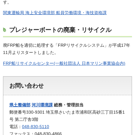
す。
関東運輸局 海上安全環境部 船員労働環境・海技資格課
プレジャーボートの廃棄・リサイクル
廃FRP船を適切に処理する「FRPリサイクルシステム」が平成17年
11月よりスタートしました。
FRP船リサイクルセンター(一般社団法人 日本マリン事業協会内)
お問い合わせ
県土整備部
河川環境課
総務・管理担当
郵便番号330-9301 埼玉県さいたま市浦和区高砂三丁目15番1
号 第二庁舎3階
電話：
048-830-5110
ファックス：048-830-4866