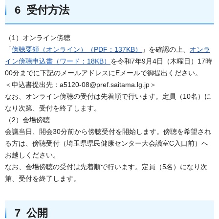
6 受付方法
（1）オンライン傍聴
「
傍聴要領（オンライン）（PDF：137KB）
」を確認の上、
オンラ
イン傍聴申込書（ワード：18KB）
を令和7年9月4日（木曜日）17時
00分までに下記のメールアドレスにEメールで御提出ください。
＜申込書提出先：a5120-08@pref.saitama.lg.jp＞
なお、オンライン傍聴の受付は先着順で行います。定員（10名）に
なり次第、受付を終了します。
（2）会場傍聴
会議当日、開会30分前から傍聴受付を開始します。傍聴を希望され
る方は、傍聴受付（埼玉県県民健康センター大会議室C入口前）へ
お越しください。
なお、会場傍聴の受付は先着順で行います。定員（5名）になり次
第、受付を終了します。
7 公開