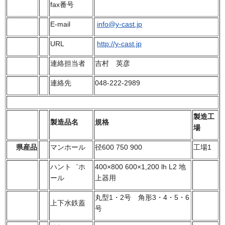
fax番号
E-mail
info@y-cast.jp
URL
http://y-cast.jp
連絡担当者
吉村 英彦
連絡先
048-222-2989
製造工
製造品名
規格
場
県産品
マンホール
径600 750 900
工場1
ハント゛ホ
400×800 600×1,200 lh L2 地
ール
上器用
丸型1・2号 角形3・4・5・6
上下水鉄蓋
号