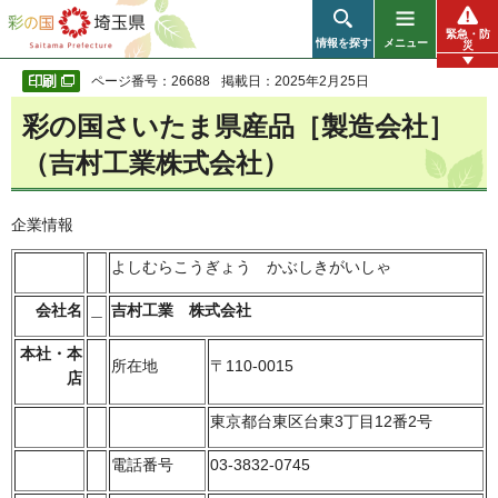
彩の国 埼玉県
緊急・防
情報を探す
メニュー
災
ページ番号：26688
掲載日：2025年2月25日
彩の国さいたま県産品［製造会社］
（吉村工業株式会社）
企業情報
よしむらこうぎょう かぶしきがいしゃ
会社名
＿
吉村工業 株式会社
本社・本
所在地
〒110-0015
店
東京都台東区台東3丁目12番2号
電話番号
03-3832-0745