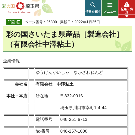
彩の国 埼玉県
緊急・防
情報を探す
メニュー
災
ページ番号：26800
掲載日：2022年1月25日
彩の国さいたま県産品［製造会社］
（有限会社中澤粘土）
企業情報
ゆうげんがいしゃ なかざわねんど
会社名
＿
有限会社 中澤粘土
本社・本店
所在地
〒332-0016
埼玉県川口市幸町1-4-44
電話番号
048-251-6713
fax番号
048-257-1000