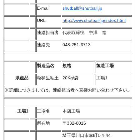
E-mail
shutball@shutball.jp
URL
http://www.shutball.jp/index.html
連絡担当者
代表取締役 中澤 進
連絡先
048-251-6713
製造品名
規格
製造工場
県産品
粒状生粘土
20Kg/袋
工場1
※詳細につきましては、連絡担当者へ直接お問い合わせ下さい。
工場1
工場名
本店工場
所在地
〒332-0016
埼玉県川口市幸町1-4-44