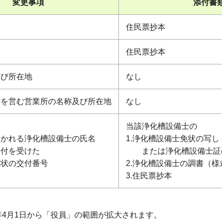
変更事項
添付書
住民票抄本
住民票抄本
及び所在地
なし
者を営む営業所の名称及び所在地
なし
当該浄化槽設備士の
おかれる浄化槽設備士の氏名
1.浄化槽設備士免状の写し
交付を受けた
または浄化槽設備士証
免状の交付番号
2.浄化槽設備士の調書（様
3.住民票抄本
年4月1日から「役員」の範囲が拡大されます。