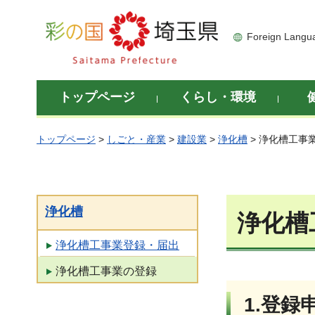
彩の国 埼玉県
Foreign Langu
トップページ
くらし・環境
トップページ
>
しごと・産業
>
建設業
>
浄化槽
> 浄化槽工事
浄化槽
浄化槽
浄化槽工事業登録・届出
浄化槽工事業の登録
1.登