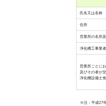
氏名又は名称
住所
営業所の名所
浄化槽工事業
営業所ごとに
及びその者が
浄化槽設備士
※注：平成27