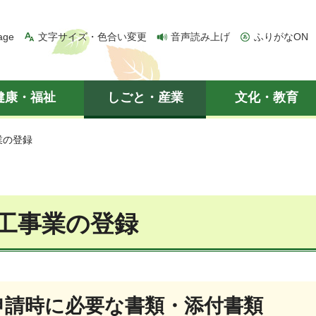
age
文字サイズ・色合い変更
音声読み上げ
ふりがなON
健康・福祉
しごと・産業
文化・教育
業の登録
工事業の登録
録申請時に必要な書類・添付書類