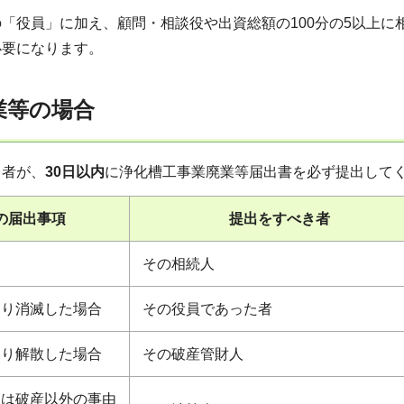
「役員」に加え、顧問・相談役や出資総額の100分の5以上
必要になります。
業等の場合
る者が、
30日以内
に浄化槽工事業廃業等届出書を必ず提出して
の届出事項
提出をすべき者
その相続人
より消滅した場合
その役員であった者
より解散した場合
その破産管財人
たは破産以外の事由