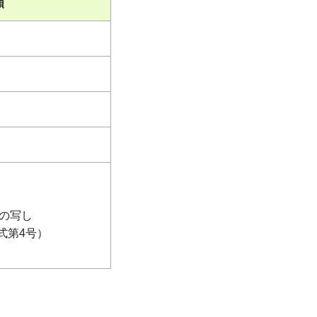
類
の写し
式第4号）