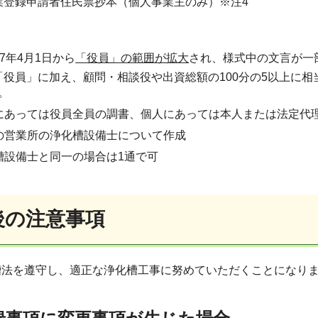
業登録申請者住民票抄本（個人事業主のみ）※注4
7年4月1日から
「役員」の範囲が拡大
され、様式中の文言が一
役員」に加え、顧問・相談役や出資総額の100分の5以上に相
。
にあっては役員全員の調書、個人にあっては本人または法定代
の営業所の浄化槽設備士について作成
槽設備士と同一の場合は1通で可
後の注意事項
槽法を遵守し、適正な浄化槽工事に努めていただくことになり