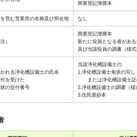
商業登記簿謄本
者を営む営業所の名称及び所在地
なし
商業登記簿謄本
※注）
新たに役員となる者がある
及び当該役員の調書（様式
当該浄化槽設備士の
おかれる浄化槽設備士の氏名
1.浄化槽設備士免状の写し
交付を受けた
または浄化槽設備士証
免状の交付番号
2.浄化槽設備士の調書（様
3.住民票抄本
者