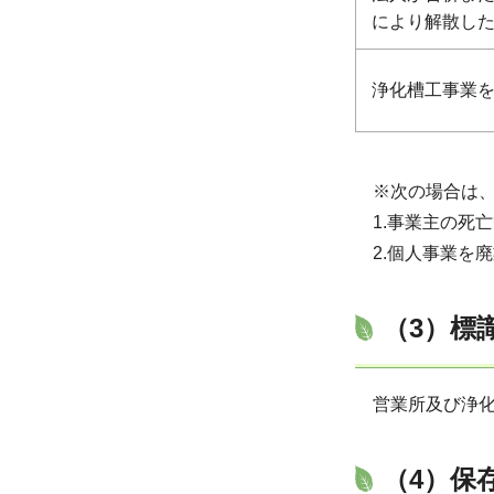
により解散し
浄化槽工事業
※次の場合は
1.事業主の死
2.個人事業を
（3）標
営業所及び浄
（4）保