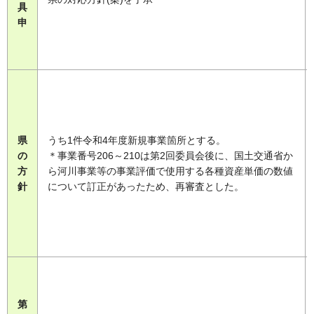
具
申
県
うち1件令和4年度新規事業箇所とする。
の
＊事業番号206～210は第2回委員会後に、国土交通省か
方
ら河川事業等の事業評価で使用する各種資産単価の数値
針
について訂正があったため、再審査とした。
第