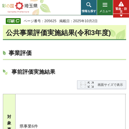
彩の国 埼玉県
緊急・防
情報を探す
メニュー
災
ページ番号：205625
掲載日：2025年10月2日
公共事業評価実施結果(令和3年度)
事業評価
事前評価実施結果
画面サイズで表示
対
象
県事業6件