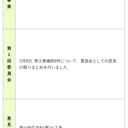
事
業
第
2
回
2月8日 県土整備部6件について、委員会としての意見
委
の取りまとめを行いました。
員
会
意
見
県の対応方針(案)を了承