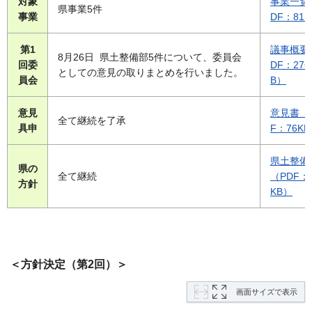
対象
事業一覧
県事業5件
事業
DF：81
第1
議事概要
8月26日 県土整備部5件について、委員会
回委
DF：276
としての意見の取りまとめを行いました。
員会
B）
意見
意見書（
全て継続を了承
具申
F：76K
県土整備
県の
全て継続
（PDF：1
方針
K
B）
＜方針決定（第2回）＞
画面サイズで表示