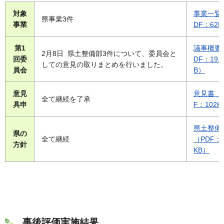
対象
事業一覧
県事業3件
事業
DF：62K
第1
議事概要
2月8日 県土整備部3件について、委員会と
回委
DF：191
しての意見の取りまとめを行いました。
員会
B）
意見
意見書（
全て継続を了承
具申
F：102K
県土整備
県の
全て継続
（PDF：1
方針
KB）
事後評価実施結果