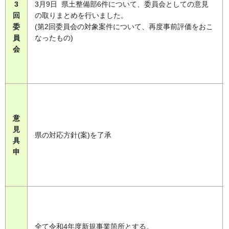
3
3月9日 県土整備部6件について、委員会としての意見
回
の取りまとめを行いました。
委
(第2回委員会の対象案件について、再度事前評価をおこ
員
なったもの)
会
意
見
県の対応方針(案)を了承
具
申
全て令和4年度新規事業箇所とする。