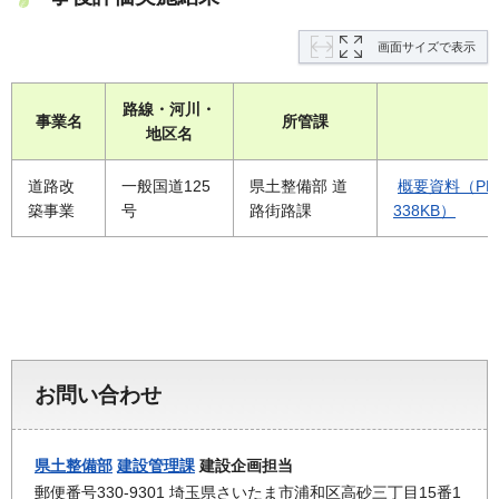
画面サイズで表示
路線・河川・
事業名
所管課
地区名
道路改
一般国道125
県土整備部 道
概要資料（PD
築事業
号
路街路課
338KB）
お問い合わせ
県土整備部
建設管理課
建設企画担当
郵便番号330-9301 埼玉県さいたま市浦和区高砂三丁目15番1