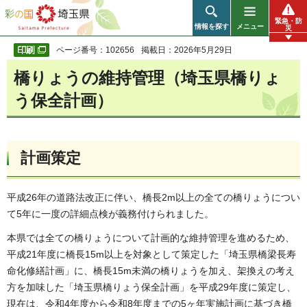
彩の国 埼玉県
緊急・防
情報を探す
メニュー
災
ページ番号：102656
掲載日：2026年5月29日
橋りょうの維持管理（埼玉県橋りょ
う保全計画）
計画策定
平成26年の道路法改正に伴い、橋長2m以上の全ての橋りょうについ
て5年に一度の詳細点検が義務付けられました。
本県では全ての橋りょうについて計画的な維持管理を進めるため、
平成21年度に橋長15m以上を対象として策定した「埼玉県橋梁長寿
命化修繕計画」に、橋長15m未満の橋りょうを加え、架換えの考え
方を加味した「埼玉県橋りょう保全計画」を平成29年度に策定し、
現在は、令和4年度から令和8年度までの5ヶ年実施計画に基づき橋