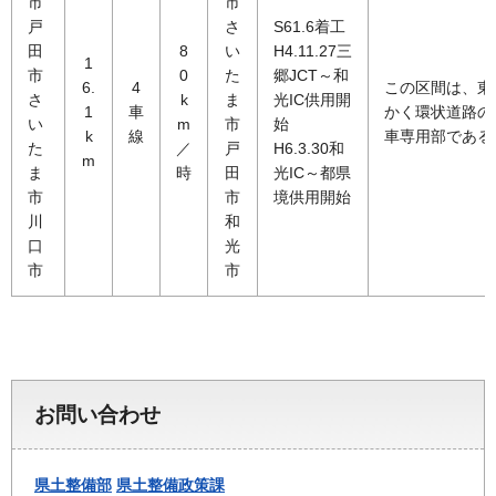
市
市
戸
さ
S61.6着工
田
8
い
H4.11.27三
1
市
0
た
郷JCT～和
6.
4
この区間は、東
さ
k
ま
光IC供用開
1
車
かく環状道路の
い
m
市
始
k
線
車専用部である
た
／
戸
H6.3.30和
m
ま
時
田
光IC～都県
市
市
境供用開始
川
和
口
光
市
市
お問い合わせ
県土整備部
県土整備政策課