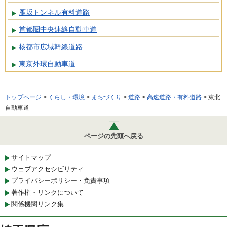
雁坂トンネル有料道路
首都圏中央連絡自動車道
核都市広域幹線道路
東京外環自動車道
トップページ
>
くらし・環境
>
まちづくり
>
道路
>
高速道路・有料道路
> 東北
自動車道
ページの先頭へ戻る
サイトマップ
ウェブアクセシビリティ
プライバシーポリシー・免責事項
著作権・リンクについて
関係機関リンク集