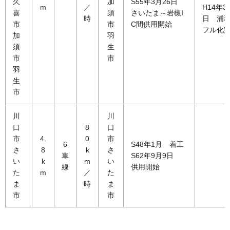
久
加
S55年3月26日
m
／
H14年3
喜
須
さいたま～岩槻I
時
日 浦和
市
市
C間供用開始
フル化
加
羽
須
生
市
市
羽
生
市
川
川
口
8
口
市
4.
0
市
6
S48年1月 着工
さ
8
k
さ
車
S62年9月9日
い
k
m
い
線
供用開始
た
m
／
た
ま
時
ま
市
市