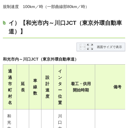
規制速度 100km／時（一部曲線部80km／時）
イ）【和光市内～川口JCT（東京外環自動車
道）】
画面サイズで表示
和光市内～川口JCT（東京外環自動車道）
通
イ
過
設
ン
車
市
延
計
タ
着工・供用
線
備考
町
長
速
ー
開始時期
数
村
度
位
名
置
和
川
光
口