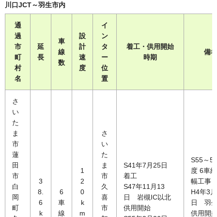
川口JCT～羽生市内
通
イ
過
設
ン
車
市
延
計
タ
着工・供用開始
線
備
町
長
速
ー
時期
数
村
度
位
名
置
さ
い
た
ま
さ
市
い
蓮
た
S55～5
田
ま
S41年7月25日
1
度 6車
市
市
着工
3
2
幅工事
白
久
S47年11月13
8.
6
0
H4年3月
岡
喜
日 岩槻IC以北
6
車
k
日 羽生
町
市
供用開始
k
線
m
供用開