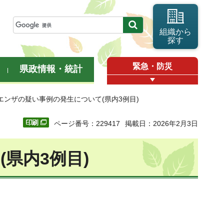
組織から
探す
緊急・防災
県政情報・統計
エンザの疑い事例の発生について(県内3例目)
ページ番号：229417
掲載日：2026年2月3日
県内3例目)