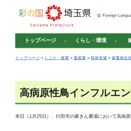
彩の国 埼玉県
Foreign Langu
トップページ
くらし・環境
トップページ
>
しごと・産業
>
畜産業
>
技術支援
>
家畜衛生
高病原性鳥インフルエン
本日（1月25日）、行田市の家きん農場において高病