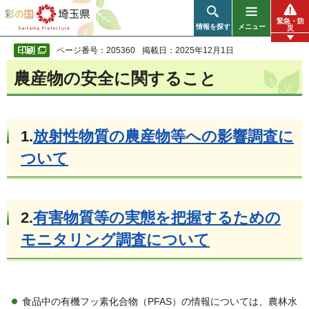
彩の国 埼玉県
緊急・防
情報を探す
メニュー
災
ページ番号：205360
掲載日：2025年12月1日
農産物の安全に関すること
1.
放射性物質の農産物等への影響調査に
ついて
2.
有害物質等の実態を把握するための
モニタリング調査について
食品中の有機フッ素化合物（PFAS）の情報については、農林水