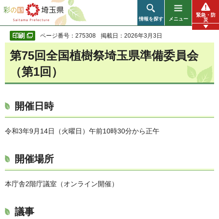
彩の国 埼玉県
緊急・防
情報を探す
メニュー
災
ページ番号：275308
掲載日：2026年3月3日
第75回全国植樹祭埼玉県準備委員会
（第1回）
開催日時
令和3年9月14日（火曜日）午前10時30分から正午
開催場所
本庁舎2階庁議室（オンライン開催）
議事