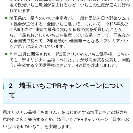
地で観光いちご農園が営まれるなど、いちごの生産が盛んに行わ
れています。
埼玉県は、県内のいちご生産者が、一般社団法人日本野菜ソムリ
エ協会が主催する「全国いちご選手権」において、令和5年及び
令和6年の2年連続で最高金賞ほか多数の賞を受賞したことか
ら、「最もおいしいいちごを生産している県」として、同協会か
ら全国初で初めて、2年連続かつ全国唯一となる「プレミアムい
ちご県」に認定されています。
昨年12月に開催された「第2回クリスマスいちご選手権」におい
ても、県オリジナル品種「べにたま」が最高金賞を受賞し、同協
会が主催する全国選手権において、4連覇を達成しました。
2 埼玉いちごPRキャンペーンについ
て
県オリジナル品種「あまりん」をはじめとする埼玉いちごの魅力を
県内外に広く発信するため、埼玉いちごPRキャンペーン「日本一お
いしい埼玉のいちご」を実施します。