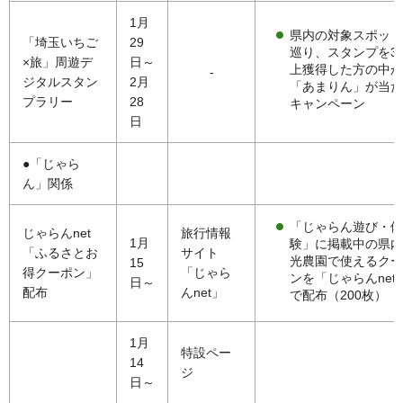
1月
県内の対象スポット
「埼玉いちご
29
巡り、スタンプを3
×旅」周遊デ
日～
上獲得した方の中か
-
ジタルスタン
2月
「あまりん」が当た
プラリー
28
キャンペーン
日
●「じゃら
ん」関係
「じゃらん遊び・体
じゃらんnet
旅行情報
1月
験」に掲載中の県内
「ふるさとお
サイト
光農園で使えるクー
15
得クーポン」
「じゃら
ンを「じゃらんnet
日～
配布
んnet」
で配布（200枚）
1月
特設ペー
14
ジ
日～