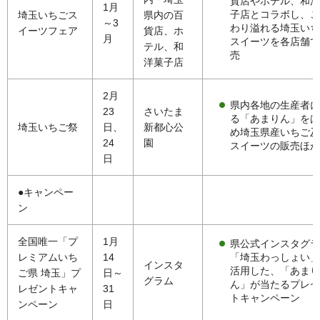
貨店やホテル、和洋
1月
子店とコラボし、こ
埼玉いちごス
県内の百
～3
わり溢れる埼玉いち
イーツフェア
貨店、ホ
月
スイーツを各店舗で
テル、和
売
洋菓子店
2月
県内各地の生産者に
23
さいたま
る「あまりん」をは
埼玉いちご祭
日、
新都心公
め埼玉県産いちご及
24
園
スイーツの販売ほか
日
●キャンペー
ン
全国唯一「プ
1月
県公式インスタグラ
「埼玉わっしょい」
レミアムいち
14
インスタ
活用した、「あまり
ご県 埼玉」プ
日～
グラム
ん」が当たるプレゼ
レゼントキャ
31
トキャンペーン
ンペーン
日