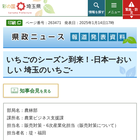
彩の国 埼玉県
緊急・防
情報を探す
メニュー
災
ページ番号：263471
発表日：2025年1月14日17時
いちごのシーズン到来！-日本一おい
しい 埼玉のいちご-
知事会見
を見る
部局名：農林部
課所名：農業ビジネス支援課
担当名：販売対策・6次産業化担当（販売対策について）
担当者名：堤・福田