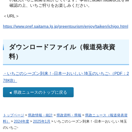
確認の上、いちご狩りをお楽しみください。
＜URL＞
https://www.pref.saitama.lg.jp/greentourism/enjoy/taiken/ichigo.html
ダウンロードファイル（報道発表資
料）
・いちごのシーズン到来！-日本一おいしい 埼玉のいちご-（PDF：2
78KB）
県政ニュースのトップに戻る
トップページ
>
県政情報・統計
>
県政資料・県報
>
県政ニュース（報道発表資
料）
>
2024年度
>
2025年1月
> いちごのシーズン到来！-日本一おいしい 埼玉
のいちご-