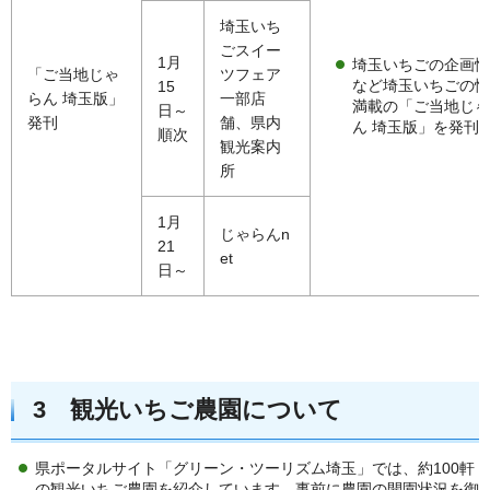
埼玉いち
ごスイー
1月
埼玉いちごの企画情
「ご当地じゃ
ツフェア
など埼玉いちごの情
15
らん 埼玉版」
一部店
満載の「ご当地じゃ
日～
発刊
舗、県内
ん 埼玉版」を発刊
順次
観光案内
所
1月
じゃらんn
21
et
日～
3 観光いちご農園について
県ポータルサイト「グリーン・ツーリズム埼玉」では、約100軒
の観光いちご農園を紹介しています。事前に農園の開園状況を御