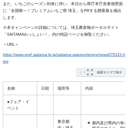
また、いちごのシーズン到来に伴い、本日から県庁本庁舎東側壁面
に「全国唯一！プレミアムいちご県 埼玉」をPRする懸垂幕を掲出
します。
※本キャンペーンの詳細については、埼玉農産物ポータルサイト
「SAITAMAわっしょい！」内の特設ページを御覧ください。
＜URL＞
https://www.pref.saitama.lg.jp/saitama-wassyoi/enjoy/news070115.h
tml
画面サイズで表示
名称
日程
場所等
内容
●フェア・イ
ベント
東京都
都内及び県内の有名
内・埼玉