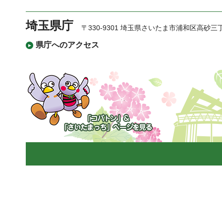
埼玉県庁
〒330-9301 埼玉県さいたま市浦和区高砂三
県庁へのアクセス
「コバトン」&「さいた
まっち」