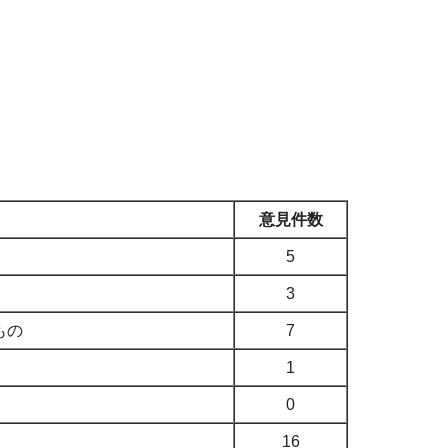
意見件数
5
3
もの
7
1
0
16