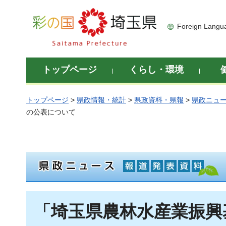
彩の国 埼玉県
Foreign Langu
トップページ
くらし・環境
トップページ
>
県政情報・統計
>
県政資料・県報
>
県政ニュ
の公表について
「埼玉県農林水産業振興