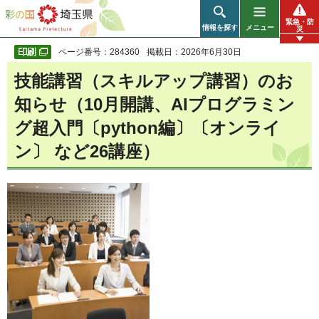
彩の国 埼玉県
緊急・防
情報を探す
メニュー
災
ページ番号：284360
掲載日：2026年6月30日
技能講習（スキルアップ講習）のお
知らせ（10月開講、AIプログラミン
グ超入門〔python編〕〔オンライ
ン〕 など26講座）