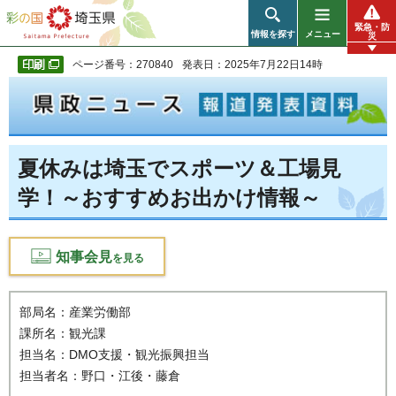
彩の国 埼玉県
緊急・防
情報を探す
メニュー
災
ページ番号：270840
発表日：2025年7月22日14時
夏休みは埼玉でスポーツ＆工場見
学！～おすすめお出かけ情報～
知事会見
を見る
部局名：産業労働部
課所名：観光課
担当名：DMO支援・観光振興担当
担当者名：野口・江後・藤倉