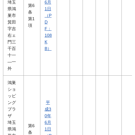
埼玉
6月
第6
県鴻
1日
条
巣市
（P
第1
箕田
D
項
字吉
F：
右ェ
108
門三
K
千百
B）
十一
―一
外
鴻巣
ショ
ッピ
ング
平
プラ
成3
ザ
0年
埼玉
6月
第6
県鴻
1日
条