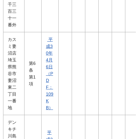
千三
百三
十一
番外
カス
平
ミ妻
成3
沼店
0年
埼玉
4月
第6
県熊
6日
条
谷市
（P
第1
妻沼
D
項
東二
F：
丁目
109
一番
K
地
B）
デン
キチ
平
川島