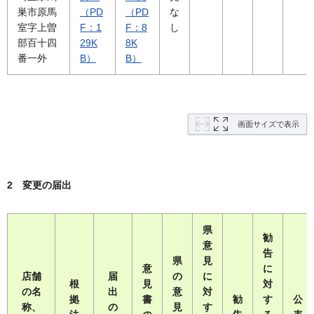
巣市原馬
（PD
（PD
な
室字上曽
F：1
F：8
し
部百十四
29K
8K
番一外
B）
B）
画面サイズで表示
2 変更の届出
県
勧
意
告
県
見
意
に
店舗
届
の
に
根
見
対
の名
出
意
対
拠
書
勧
す
公
称、
の
見
す