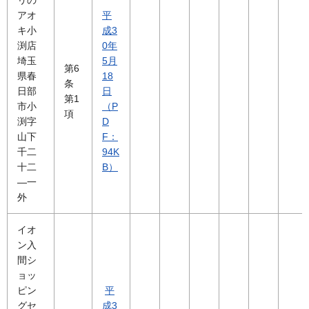
リの
アオ
平
キ小
成3
渕店
0年
埼玉
5月
第6
県春
18
条
日部
日
第1
市小
（P
項
渕字
D
山下
F：
千二
94K
十二
B）
―一
外
イオ
ン入
間シ
ョッ
ピン
平
グセ
成3