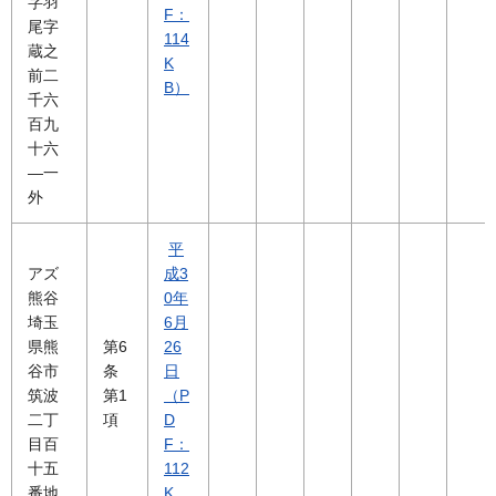
字羽
F：
尾字
114
蔵之
K
前二
B）
千六
百九
十六
―一
外
平
アズ
成3
熊谷
0年
埼玉
6月
県熊
第6
26
谷市
条
日
筑波
第1
（P
二丁
項
D
目百
F：
十五
112
番地
K