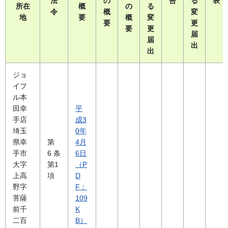
法
の
告
る
表
所在
概
の
る
令
概
変
地
要
概
変
要
更
要
更
届
届
出
出
ジョ
イフ
ル本
田幸
平
手店
成3
埼玉
0年
県幸
第
4月
手市
6 条
6日
大字
第1
（P
上高
項
D
野字
F：
菩薩
109
前千
K
二百
B）