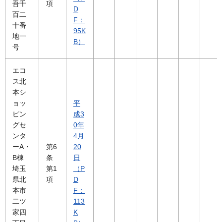
吾千
項
D
百二
F：
十番
95K
地一
B）
号
エコ
ス北
本シ
ョッ
平
ピン
成3
グセ
0年
ンタ
4月
ーA・
第6
20
B棟
条
日
埼玉
第1
（P
県北
項
D
本市
F：
二ツ
113
家四
K