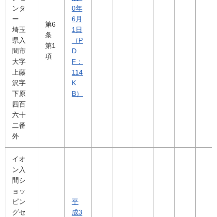
ンタ
0年
ー
6月
第6
埼玉
1日
条
県入
（P
第1
間市
D
項
大字
F：
上藤
114
沢字
K
下原
B）
四百
六十
二番
外
イオ
ン入
間シ
ョッ
ピン
平
グセ
成3