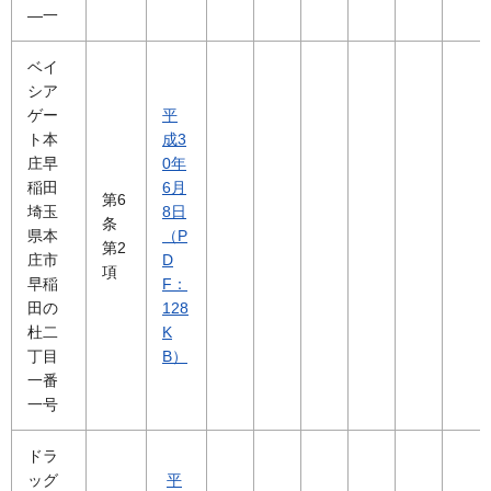
―一
ベイ
シア
ゲー
平
ト本
成3
庄早
0年
稲田
6月
第6
埼玉
8日
条
県本
（P
第2
庄市
D
項
早稲
F：
田の
128
杜二
K
丁目
B）
一番
一号
ドラ
ッグ
平