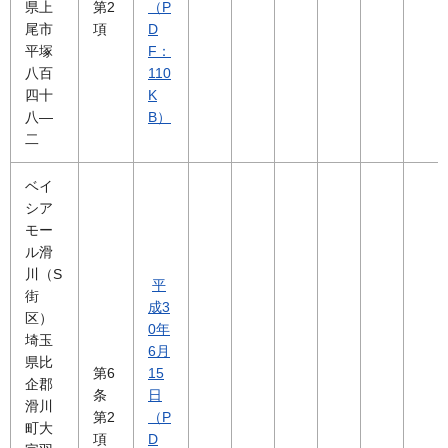
県上
第2
（P
尾市
項
D
平塚
F：
八百
110
四十
K
八―
B）
二
ベイ
シア
モー
ル滑
川（S
平
街
成3
区）
0年
埼玉
6月
県比
第6
15
企郡
条
日
滑川
第2
（P
町大
項
D