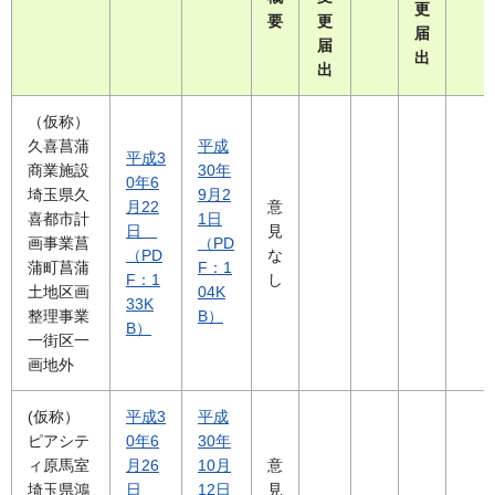
更
要
更
届
届
出
出
（仮称）
久喜菖蒲
平成
平成3
商業施設
30年
0年6
埼玉県久
9月2
月22
意
喜都市計
1日
日
見
画事業菖
（PD
（PD
な
蒲町菖蒲
F：1
F：1
し
土地区画
04K
33K
整理事業
B）
B）
一街区一
画地外
(仮称）
平成3
平成
ピアシテ
0年6
30年
ィ原馬室
月26
10月
意
埼玉県鴻
日
12日
見