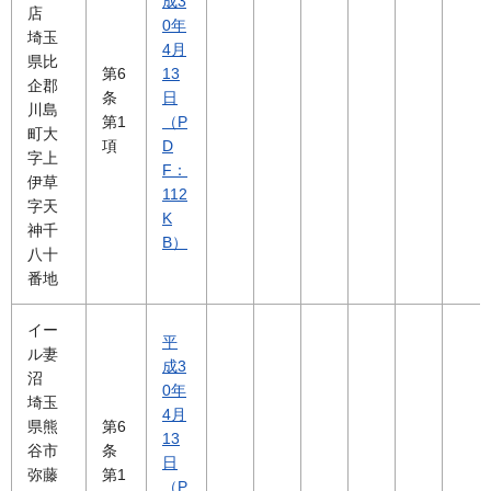
成3
店
0年
埼玉
4月
県比
第6
13
企郡
条
日
川島
第1
（P
町大
項
D
字上
F：
伊草
112
字天
K
神千
B）
八十
番地
イー
平
ル妻
成3
沼
0年
埼玉
4月
県熊
第6
13
谷市
条
日
弥藤
第1
（P