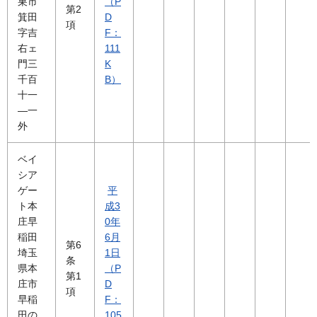
巣市
（P
第2
箕田
D
項
字吉
F：
右ェ
111
門三
K
千百
B）
十一
―一
外
ベイ
シア
ゲー
平
ト本
成3
庄早
0年
稲田
6月
第6
埼玉
1日
条
県本
（P
第1
庄市
D
項
早稲
F：
田の
105