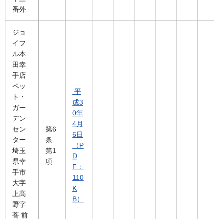
番外
ジョ
イフ
ル本
田幸
手店
ペッ
平
ト・
成3
ガー
0年
デン
4月
セン
第6
6日
ター
条
（P
埼玉
第1
D
県幸
項
F：
手市
110
大字
K
上高
B）
野字
菩 前