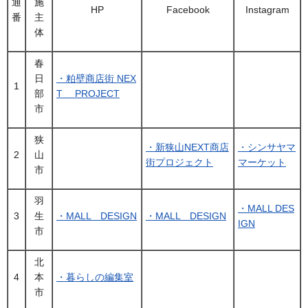
通
施
HP
Facebook
Instagram
番
主
体
春
日
・粕壁商店街 NEX
1
部
T PROJECT
市
狭
・新狭山NEXT商店
・シンサヤマ
2
山
街プロジェクト
マーケット
市
羽
・MALL DES
3
生
・MALL DESIGN
・MALL DESIGN
IGN
市
北
4
本
・暮らしの編集室
市