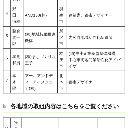
野
羽
4
田
AND150(株)
生
建築家、都市デザイナー
恒雄
市
藤倉
所
(株)地域協働推進
5
潤一
沢
内閣府地域活性化伝道師
機構
郎
市
本
(独)中小企業基盤整備機構
星見
(株)まちづくり八
6
庄
中心市街地商業活性化アドバ
和男
王子
市
イザー
本
アールアンドデ
北
7
木
ィーアイスクエ
本
都市デザイナー
陽一
ア(株)
市
各地域の取組内容はこちらをご覧ください
実