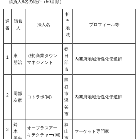
請負人8名の紹介（50音順）
担
通
請負
当
法人名
プロフィール等
番
人
地
域
春
東
(株)商業タウン
日
1
内閣府地域活性化伝道師
朋治
マネジメント
部
市
熊
谷
岡部
市
2
コトラボ(同)
内閣府地域活性化伝道師
友彦
深
谷
市
鈴
狭
オープラスアー
3
木
山
マーケット専門家
キテクチャー(同)
美央
市