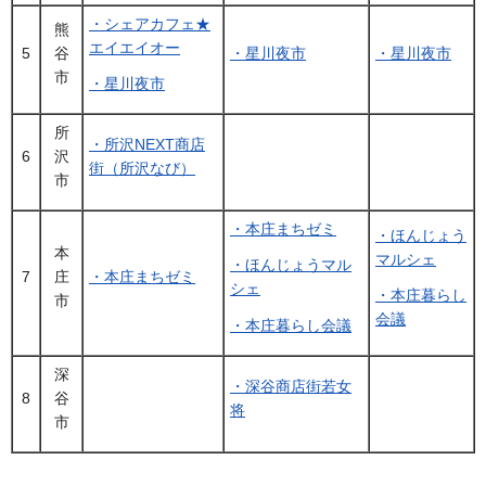
・シェアカフェ★
熊
エイエイオー
5
谷
・星川夜市
・星川夜市
市
・星川夜市
所
・所沢NEXT商店
6
沢
街（所沢なび）
市
・本庄まちゼミ
・ほんじょう
本
マルシェ
・ほんじょうマル
7
庄
・本庄まちゼミ
シェ
・本庄暮らし
市
会議
・本庄暮らし会議
深
・深谷商店街若女
8
谷
将
市