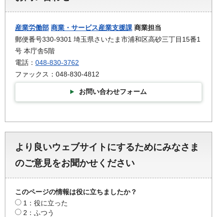
産業労働部
商業・サービス産業支援課
商業担当
郵便番号330-9301 埼玉県さいたま市浦和区高砂三丁目15番1
号 本庁舎5階
電話：
048-830-3762
ファックス：048-830-4812
お問い合わせフォーム
より良いウェブサイトにするためにみなさま
のご意見をお聞かせください
このページの情報は役に立ちましたか？
1：役に立った
2：ふつう