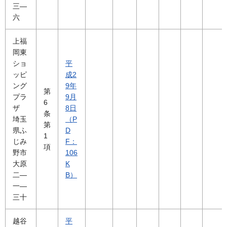
三―
六
上福
岡東
ショ
平
ッピ
成2
ング
9年
第
プラ
9月
6
ザ
8日
条
埼玉
（P
第
県ふ
D
1
じみ
F：
項
野市
106
大原
K
二―
B）
一―
三十
越谷
平