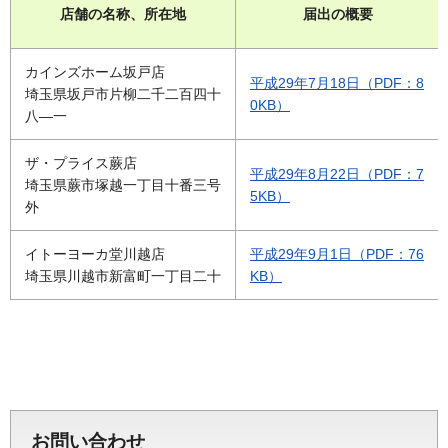
店舗の名称、所在地
届出の概要
カインズホーム坂戸店
平成29年7月18日（PDF：8
埼玉県坂戸市片柳二千二百四十
0KB）
八―一
ザ・プライス蕨店
平成29年8月22日（PDF：7
埼玉県蕨市塚越一丁目十番三号
5KB）
外
イトーヨーカ堂川越店
平成29年9月1日（PDF：76
埼玉県川越市新富町一丁目二十
KB）
お問い合わせ