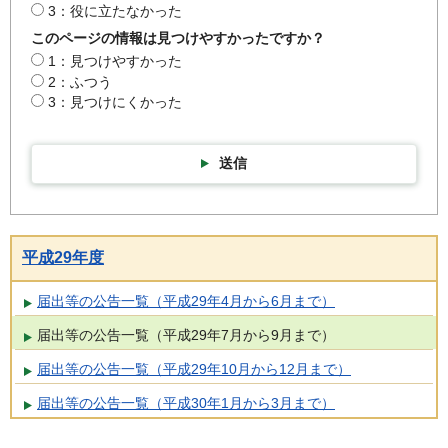
3：役に立たなかった
このページの情報は見つけやすかったですか？
1：見つけやすかった
2：ふつう
3：見つけにくかった
送信
平成29年度
届出等の公告一覧（平成29年4月から6月まで）
届出等の公告一覧（平成29年7月から9月まで）
届出等の公告一覧（平成29年10月から12月まで）
届出等の公告一覧（平成30年1月から3月まで）