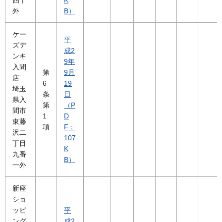
四十
K
外
B）
ケー
平
ズデ
成2
ンキ
9年
入間
第
9月
店
6
19
埼玉
条
日
県入
第
（P
間市
1
D
東藤
項
F：
沢二
107
丁目
K
九番
B）
一外
新座
ショ
ッピ
平
ング
成2