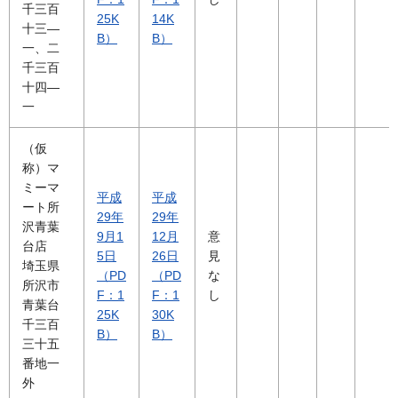
千三百
25K
14K
十三―
B）
B）
一、二
千三百
十四―
一
（仮
称）マ
ミーマ
平成
平成
ート所
29年
29年
沢青葉
9月1
12月
意
台店
5日
26日
見
埼玉県
（PD
（PD
な
所沢市
F：1
F：1
し
青葉台
25K
30K
千三百
B）
B）
三十五
番地一
外