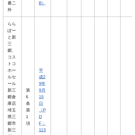
番二
B）
外
らら
ぽー
と新
三
郷、
コス
トコ
ホー
平
ルセ
成2
ール
9年
新三
第
9月
郷倉
6
15
庫店
条
日
埼玉
第
（P
県三
1
D
郷市
項
F：
新三
113