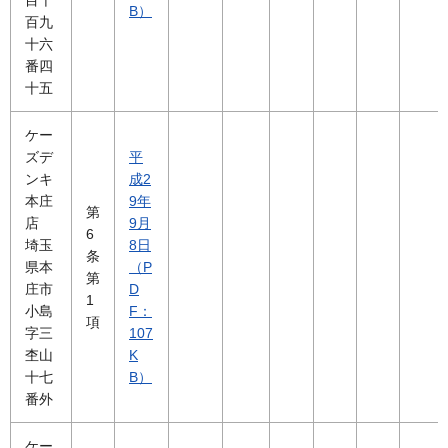
目千
B）
百九
十六
番四
十五
ケー
ズデ
平
ンキ
成2
本庄
9年
第
店
9月
6
埼玉
8日
条
県本
（P
第
庄市
D
1
小島
F：
項
字三
107
杢山
K
十七
B）
番外
ケー