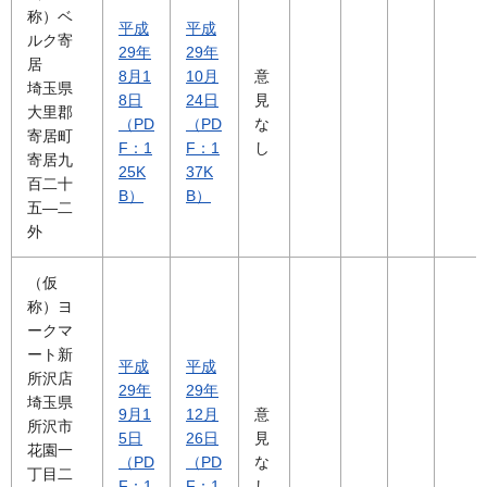
称）ベ
平成
平成
ルク寄
29年
29年
居
8月1
10月
意
埼玉県
8日
24日
見
大里郡
（PD
（PD
な
寄居町
F：1
F：1
し
寄居九
25K
37K
百二十
B）
B）
五―二
外
（仮
称）ヨ
ークマ
ート新
平成
平成
所沢店
29年
29年
埼玉県
9月1
12月
意
所沢市
5日
26日
見
花園一
（PD
（PD
な
丁目二
F：1
F：1
し