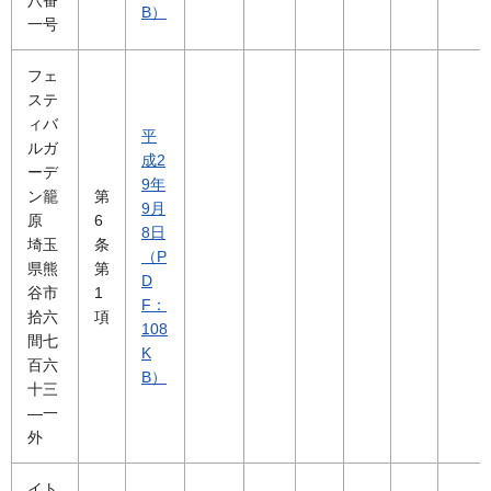
八番
B）
一号
フェ
ステ
ィバ
平
ルガ
成2
ーデ
9年
ン籠
第
9月
原
6
8日
埼玉
条
（P
県熊
第
D
谷市
1
F：
拾六
項
108
間七
K
百六
B）
十三
―一
外
イト