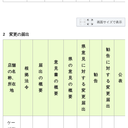
画面サイズで表示
2 変更の届出
県
勧
意
告
県
見
意
に
店舗
届
の
に
根
見
対
の名
出
意
対
拠
書
勧
す
公
称、
の
見
す
法
の
告
る
表
所在
概
の
る
令
概
変
地
要
概
変
要
更
要
更
届
届
出
出
ケー