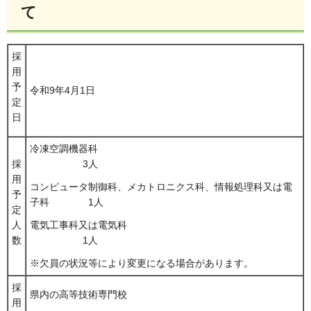
て
採
用
予
令和9年4月1日
定
日
冷凍空調機器科
採
3人
用
コンピュータ制御科、メカトロニクス科、情報処理科又は電
予
子科 1人
定
人
電気工事科又は電気科
数
1人
※欠員の状況等により変更になる場合があります。
採
県内の高等技術専門校
用