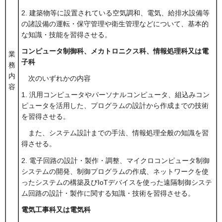
2. 建築物等に設置されている空気調和、電気、給排水設備等
の諸設備の運転・保守管理や衛生管理などについて、基本的
な知識・技能を習得させる。
コンピュータ制御科、メカトロニクス科、情報処理科又は電
業
子科
務
内
次のいずれかの内容
容
1. 汎用コンピュータやパーソナルコンピュータ、組込みコン
ピュータを活用した、プログラムの設計から作成までの技術
を習得させる。
また、システム設計までの手法、情報処理全般の知識を習
得させる。
2. 電子回路の設計・製作・調整、マイクロコンピュータ制御
システムの開発、制御プログラムの作成、ネットワークを使
ったシステムの構築及びIoTデバイスを使った遠隔制御システ
ム回路の設計・製作に関する知識・技術を習得させる。
電気工事科又は電気科