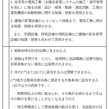
1. 住宅等の電気工事（太陽光発電システムの施工・保守管理
を含む）に係る法規・設計・積算・配線・測定試験、工場の
電気機器の自動制御に関する知識・技術を習得させる。
2. 建物の受電設備からコンセント回路まで、電気工事に関す
る知識・技能を習得させる。
また、空調設備、防犯設備や消防設備など建物の安全管理
設備の知識・技術も合わせて習得させる。
1. 昭和40年4月2日以降に生まれた人
2. 国籍は不問です。ただし、採用時に当該職務に従事可能な
在留資格がない場合には採用されません。
3. 次の(ア)または(イ)に該当する人は受験できません。
(ア)地方公務員法第16条に規定する欠格条項に該当する人
（以下はその内容です。）
・拘禁刑以上の刑に処せられ、その執行を終わるまで又は
その執行を受けることがなくなるまでの人
・埼玉県職員として懲戒免職の処分を受け、当該処分の日