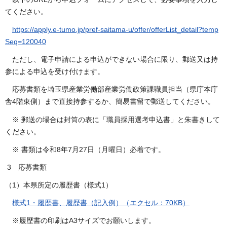
てください。
https://apply.e-tumo.jp/pref-saitama-u/offer/offerList_detail?temp
Seq=120040
ただし、電子申請による申込ができない場合に限り、郵送又は持
参による申込を受け付けます。
応募書類を埼玉県産業労働部産業労働政策課職員担当（県庁本庁
舎4階東側）まで直接持参するか、簡易書留で郵送してください。
※ 郵送の場合は封筒の表に「職員採用選考申込書」と朱書きして
ください。
※ 書類は令和8年7月27日（月曜日）必着です。
3 応募書類
（1）本県所定の履歴書（様式1）
様式1・履歴書、履歴書（記入例）（エクセル：70KB）
※履歴書の印刷はA3サイズでお願いします。