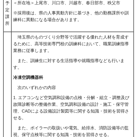
＜所在地＞上尾市、川口市、川越市、春日部市、秩父市
予
定
※採用後は、県の人事異動方針に基づき、他の勤務課所や訓
課
練科に異動になる場合があります。
所
埼玉県のものづくり分野等で活躍する優れた人材を育成す
るために、高等技術専門校の訓練科において、職業訓練指導
業務に従事します。
また、訓練生に対する生活指導や就職指導なども行いま
す。
冷凍空調機器科
次のいずれかの内容
1. エアコンなど空気調和設備の点検・分解・組立・調整及び
故障診断等の整備作業、空気調和設備の設計・施工・保守管
理、CADによる設備設計製図等に関する知識・技術を習得さ
せる。
また、ボイラーの取扱いや電気、給排水、消防設備等の監
視、保守点検等に関する知識・技術を習得させる。