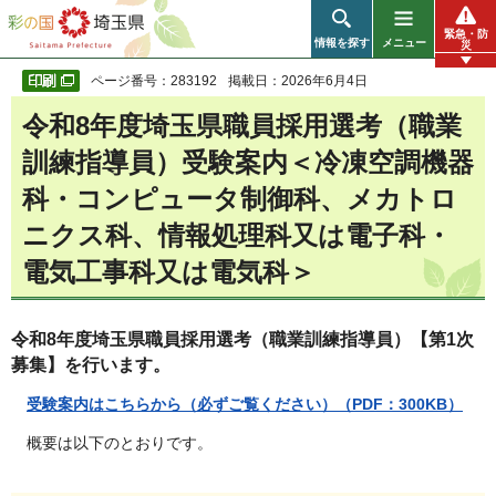
彩の国 埼玉県
緊急・防
情報を探す
メニュー
災
ページ番号：283192
掲載日：2026年6月4日
令和8年度埼玉県職員採用選考（職業
訓練指導員）受験案内＜冷凍空調機器
科・コンピュータ制御科、メカトロ
ニクス科、情報処理科又は電子科・
電気工事科又は電気科＞
令和8年度埼玉県職員採用選考（職業訓練指導員）【第1次
募集】を行います。
受験案内はこちらから（必ずご覧ください）
（PDF：300KB）
概要は以下のとおりです。