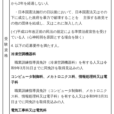
から2年を経過しない人
・日本国憲法施行の日以後において、日本国憲法又はその
下に成立した政府を暴力で破壊することを 主張する政党そ
の他の団体を結成し、又はこれに加入した人
(イ)平成11年改正前の民法の規定による準禁治産宣告を受け
ている人（心神耗弱を原因とする場合を除く）
受
験
4. 以下の応募要件を満たす人。
資
冷凍空調機器科
格
職業訓練指導員免許（冷凍空調機器科）を有する人又は令
和9年3月31日までに同免許を取得見込みの人
コンピュータ制御科、メカトロニクス科、情報処理科又は電
子科
職業訓練指導員免許（コンピュータ制御科、メカトロニク
ス科、情報処理科又は電子科）を有する人又は令和9年3月31
日までに同免許を取得見込みの人
電気工事科又は電気科