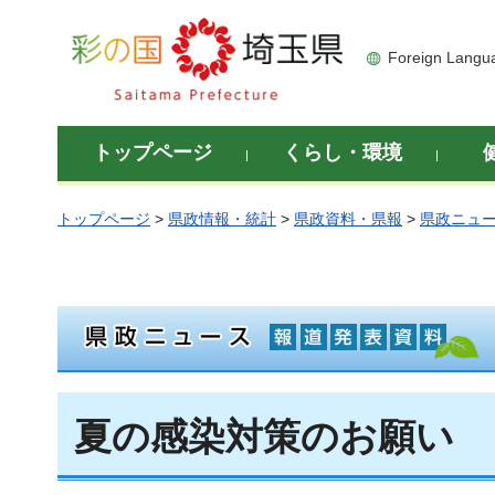
彩の国 埼玉県
Foreign Langu
トップページ
くらし・環境
トップページ
>
県政情報・統計
>
県政資料・県報
>
県政ニュ
夏の感染対策のお願い