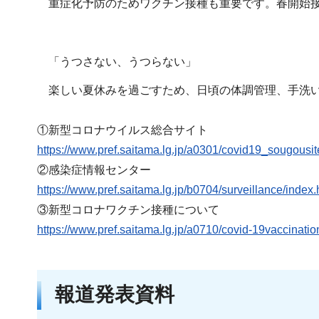
重症化予防のためワクチン接種も重要です。春開始接
「うつさない、うつらない」
楽しい夏休みを過ごすため、日頃の体調管理、手洗い
①新型コロナウイルス総合サイト
https://www.pref.saitama.lg.jp/a0301/covid19_sougousit
②感染症情報センター
https://www.pref.saitama.lg.jp/b0704/surveillance/index.
③新型コロナワクチン接種について
https://www.pref.saitama.lg.jp/a0710/covid-19vaccinatio
報道発表資料