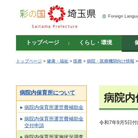
彩の国 埼玉県
Foreign Langu
トップページ
くらし・環境
トップページ
>
健康・福祉
>
医療
>
病院・医療機関向け情報
病院内保育所について
病院内
病院内保育所運営費補助金
病院内保育所運営費補助金
令和7年9月5日
交付申請
病院内保育所実施状況調査