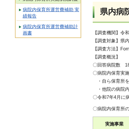
病院内保育所運営費補助 実
県内病
績報告
病院内保育所運営費補助計
【調査機関】令和
画書
【調査対象】県
【調査方法】For
【調査概況】
〇回答病院数 1
〇病院内保育実施
・自ら保育所を
・他院の病院内
〇令和7年4月に
〇病院内保育所
実施事業