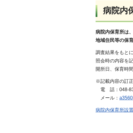
病院内
病院内保育所は
地域住民等の保
調査結果をもと
照会時の内容を
開所日、保育時
※記載内容の訂
電 話：048-830
メール：
a3560-
病院内保育所設置