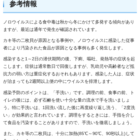
参考情報
ノロウイルスによる食中毒は秋から冬にかけて多発する傾向があり
ますが、最近は通年で発生が確認されています。
カキ等の二枚貝が原因となる事例や、ノロウイルスに感染した従事
者により汚染された食品が原因となる事例も多く発生します。
感染すると1～2日の潜伏期間の後、下痢、嘔吐、発熱等の症状を起
こします。症状は通常数日で回復しますが、乳幼児や高齢者など抵
抗力の弱い方は重症化するおそれもあります。感染した人は、症状
が治まっても2週間以上便の中にウイルスを排泄します。
感染予防のポイントは、「手洗い」です。調理の前、食事の前、ト
イレの後には、必ず石鹸を使い十分な量の流水で手を洗いましょ
う。特に手洗いは、1回洗い流した後に再度繰り返し洗う、「2度洗
い」が効果的と言われています。調理をするときには、手指を介し
て食品を汚染することがありますので、手洗いを徹底しましょう。
また、カキ等の二枚貝は、十分に加熱(85℃～90℃、90秒以上)して