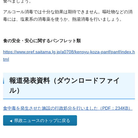
食べましょう。
アルコール消毒では十分な効果は期待できません。嘔吐物などの消
毒には、塩素系の消毒薬を使うか、熱湯消毒を行いましょう。
食の安全・安心に関するパンフレット類
https://www.pref.saitama.lg.jp/a0708/kensyu-koza-panf/panf/index.h
tml
報道発表資料（ダウンロードファイ
ル）
食中毒を発生させた施設の行政処分を行いました（PDF：234KB）
県政ニュースのトップに戻る