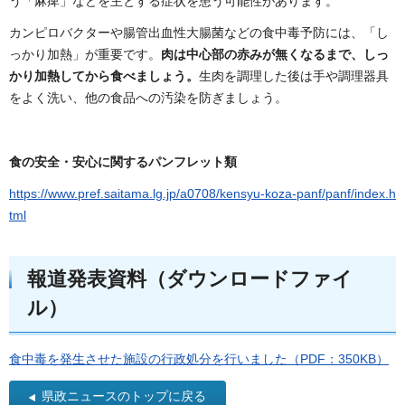
う「麻痺」などを主とする症状を患う可能性があります。
カンピロバクターや腸管出血性大腸菌などの食中毒予防には、「し
っかり加熱」が重要です。
肉は中心部の赤みが無くなるまで、しっ
かり加熱してから食べましょう。
生肉を調理した後は手や調理器具
をよく洗い、他の食品への汚染を防ぎましょう。
食の安全・安心に関するパンフレット類
https://www.pref.saitama.lg.jp/a0708/kensyu-koza-panf/panf/index.h
tml
報道発表資料（ダウンロードファイ
ル）
食中毒を発生させた施設の行政処分を行いました（PDF：350KB）
県政ニュースのトップに戻る