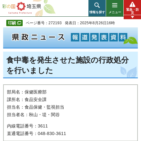
彩の国 埼玉県
緊急・防
情報を探す
メニュー
災
ページ番号：272193
発表日：2025年8月26日16時
食中毒を発生させた施設の行政処分
を行いました
部局名：保健医療部
課所名：食品安全課
担当名：食品保健・監視担当
担当者名：秋山・堤・関谷
内線電話番号：3611
直通電話番号：048-830-3611