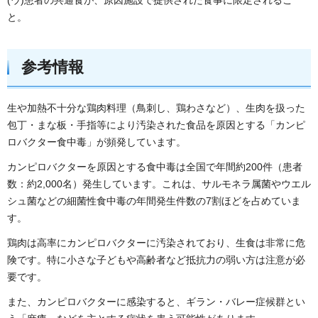
(ウ)患者の共通食が、原因施設で提供された食事に限定されるこ
と。
参考情報
生や加熱不十分な鶏肉料理（鳥刺し、鶏わさなど）、生肉を扱った
包丁・まな板・手指等により汚染された食品を原因とする「カンピ
ロバクター食中毒」が頻発しています。
カンピロバクターを原因とする食中毒は全国で年間約200件（患者
数：約2,000名）発生しています。これは、サルモネラ属菌やウエル
シュ菌などの細菌性食中毒の年間発生件数の7割ほどを占めていま
す。
鶏肉は高率にカンピロバクターに汚染されており、生食は非常に危
険です。特に小さな子どもや高齢者など抵抗力の弱い方は注意が必
要です。
また、カンピロバクターに感染すると、ギラン・バレー症候群とい