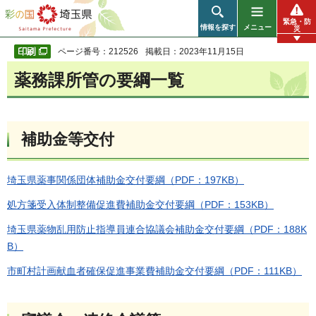
彩の国 埼玉県
緊急・防
情報を探す
メニュー
災
ページ番号：212526
掲載日：2023年11月15日
薬務課所管の要綱一覧
補助金等交付
埼玉県薬事関係団体補助金交付要綱（PDF：197KB）
処方箋受入体制整備促進費補助金交付要綱（PDF：153KB）
埼玉県薬物乱用防止指導員連合協議会補助金交付要綱（PDF：188K
B）
市町村計画献血者確保促進事業費補助金交付要綱（PDF：111KB）