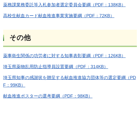
薬務課業務委託等入札参加者選定委員会要綱（PDF：138KB）
高校生献血カード献血推進事業実施要綱（PDF：72KB）
その他
薬事衛生関係の功労者に対する知事表彰要綱（PDF：126KB）
埼玉県薬物乱用防止指導員設置要綱（PDF：314KB）
埼玉県知事の感謝状を贈呈する献血推進協力団体等の選定要綱（PD
F：99KB）
献血推進ポスターの選考要綱（PDF：98KB）