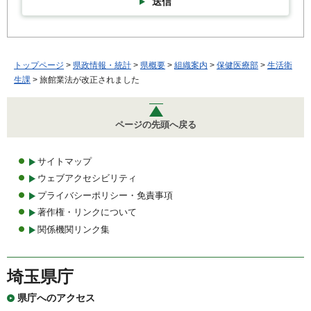
送信
トップページ
>
県政情報・統計
>
県概要
>
組織案内
>
保健医療部
>
生活衛
生課
> 旅館業法が改正されました
ページの先頭へ戻る
サイトマップ
ウェブアクセシビリティ
プライバシーポリシー・免責事項
著作権・リンクについて
関係機関リンク集
埼玉県庁
県庁へのアクセス