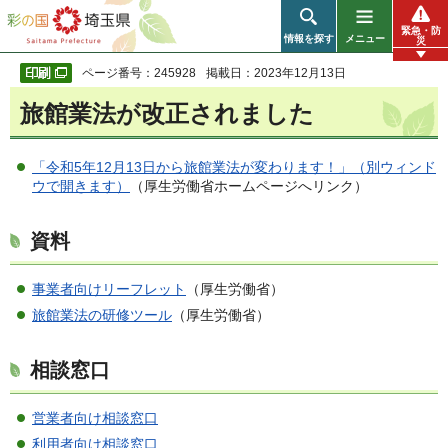
彩の国 埼玉県
緊急・防
情報を探す
メニュー
災
ページ番号：245928
掲載日：2023年12月13日
旅館業法が改正されました
「令和5年12月13日から旅館業法が変わります！」（別ウィンド
ウで開きます）
（厚生労働省ホームページへリンク）
資料
事業者向けリーフレット
（厚生労働省）
旅館業法の研修ツール
（厚生労働省）
相談窓口
営業者向け相談窓口
利用者向け相談窓口