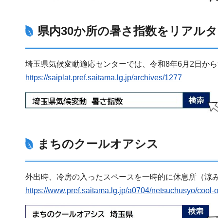
県内30か所の暑さ指数をリアル
埼玉県気候変動適応センターでは、令和8年6月2日から
https://saiplat.pref.saitama.lg.jp/archives/1277
まちのクールオアシス
外出時、冷房の入ったスペースを一時的に休息所（涼
https://www.pref.saitama.lg.jp/a0704/netsuchusyo/cool-o