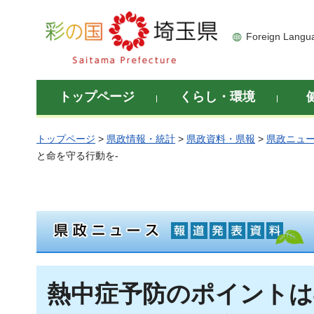
彩の国 埼玉県
Foreign Langu
トップページ
くらし・環境
トップページ
>
県政情報・統計
>
県政資料・県報
>
県政ニュ
と命を守る行動を-
熱中症予防のポイントは