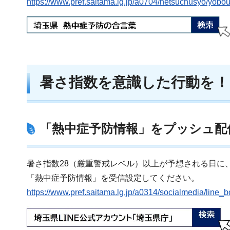
https://www.pref.saitama.lg.jp/a0704/netsuchusyo/yobo
暑さ指数を意識した行動を！
「熱中症予防情報」をプッシュ配
暑さ指数28（厳重警戒レベル）以上が予想される日に
「熱中症予防情報」を受信設定してください。
https://www.pref.saitama.lg.jp/a0314/socialmedia/line_b