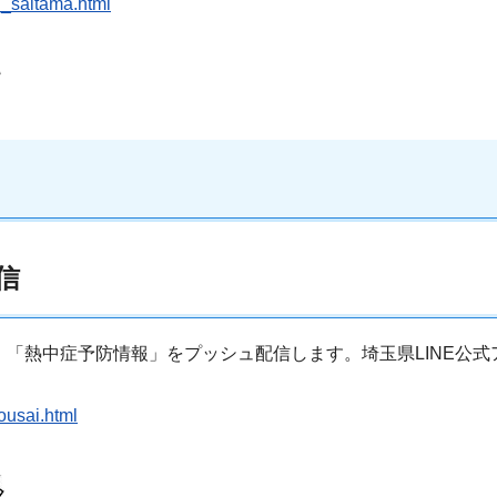
u_saitama.html
信
、「熱中症予防情報」をプッシュ配信します。埼玉県LINE公
ousai.html