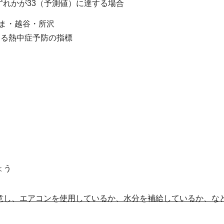
ずれかが33（予測値）に達する場合
ま・越谷・所沢
する熱中症予防の指標
）
ょう
意し、エアコンを使用しているか、水分を補給しているか、な