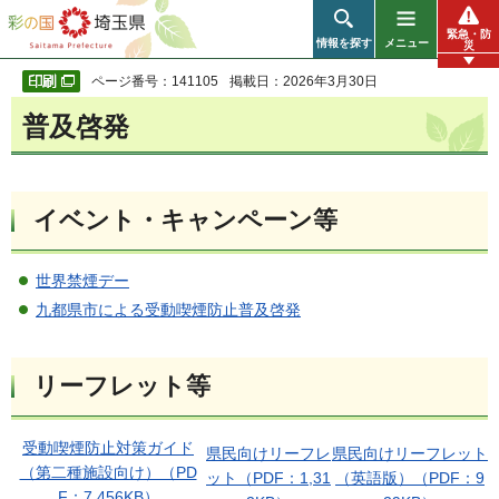
彩の国 埼玉県
緊急・防
情報を探す
メニュー
災
ページ番号：141105
掲載日：2026年3月30日
普及啓発
イベント・キャンペーン等
世界禁煙デー
九都県市による受動喫煙防止普及啓発
リーフレット等
受動喫煙防止対策ガイド
県民向けリーフレ
県民向けリーフレット
（第二種施設向け）（PD
ット（PDF：1,31
（英語版）（PDF：9
F：7,456KB）