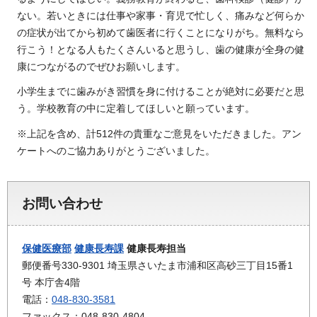
ない。若いときには仕事や家事・育児で忙しく、痛みなど何らか
の症状が出てから初めて歯医者に行くことになりがち。無料なら
行こう！となる人もたくさんいると思うし、歯の健康が全身の健
康につながるのでぜひお願いします。
小学生までに歯みがき習慣を身に付けることが絶対に必要だと思
う。学校教育の中に定着してほしいと願っています。
※上記を含め、計512件の貴重なご意見をいただきました。アン
ケートへのご協力ありがとうございました。
お問い合わせ
保健医療部
健康長寿課
健康長寿担当
郵便番号330-9301 埼玉県さいたま市浦和区高砂三丁目15番1
号 本庁舎4階
電話：
048-830-3581
ファックス：048-830-4804