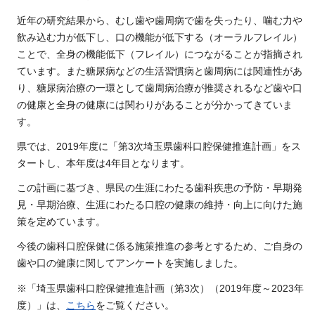
近年の研究結果から、むし歯や歯周病で歯を失ったり、噛む力や
飲み込む力が低下し、口の機能が低下する（オーラルフレイル）
ことで、全身の機能低下（フレイル）につながることが指摘され
ています。また糖尿病などの生活習慣病と歯周病には関連性があ
り、糖尿病治療の一環として歯周病治療が推奨されるなど歯や口
の健康と全身の健康には関わりがあることが分かってきていま
す。
県では、2019年度に「第3次埼玉県歯科口腔保健推進計画」をス
タートし、本年度は4年目となります。
この計画に基づき、県民の生涯にわたる歯科疾患の予防・早期発
見・早期治療、生涯にわたる口腔の健康の維持・向上に向けた施
策を定めています。
今後の歯科口腔保健に係る施策推進の参考とするため、ご自身の
歯や口の健康に関してアンケートを実施しました。
※「埼玉県歯科口腔保健推進計画（第3次）（2019年度～2023年
度）」は、
こちら
をご覧ください。