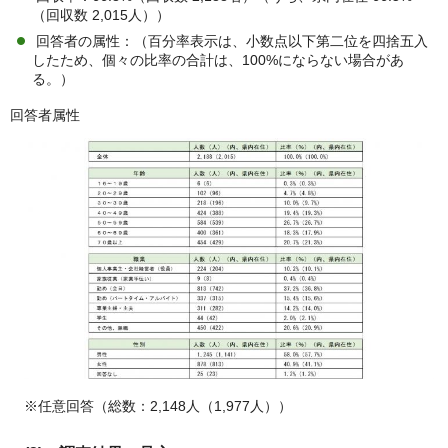
（回収数 2,015人））
回答者の属性：（百分率表示は、小数点以下第二位を四捨五入
したため、個々の比率の合計は、100%にならない場合があ
る。）
回答者属性
※任意回答（総数：2,148人（1,977人））