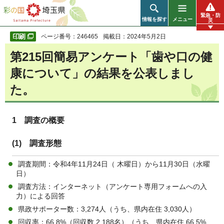
彩の国 埼玉県
緊急・防
情報を探す
メニュー
災
ページ番号：246465
掲載日：2024年5月2日
第215回簡易アンケート「歯や口の健
康について」の結果を公表しまし
た。
1 調査の概要
(1) 調査形態
調査期間：令和4年11月24日（ 木曜日）から11月30日（水曜
日）
調査方法：インターネット（アンケート専用フォームへの入
力）による回答
県政サポーター数：3,274人（うち、県内在住 3,030人）
回収率：66.8%（回収数 2,188名）（うち、県内在住 66.5%