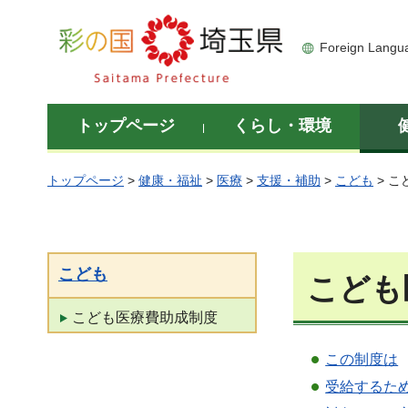
彩の国 埼玉県
Foreign Langu
トップページ
くらし・環境
トップページ
>
健康・福祉
>
医療
>
支援・補助
>
こども
> 
こども
こども
こども医療費助成制度
この制度は
受給するた