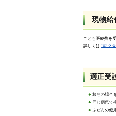
現物給
こども医療費を
詳しくは
福祉3
適正受
救急の場合
同じ病気で
ふだんの健