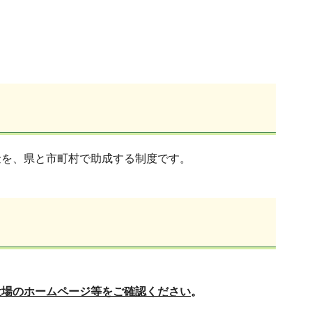
金を、県と市町村で助成する制度です。
。
役場のホームページ等をご確認ください
。