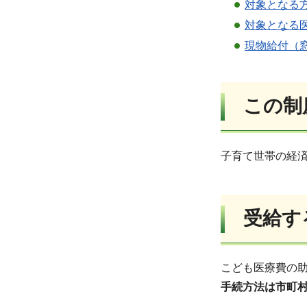
対象となる
対象となる
現物給付（
この制
子育て世帯の経
受給す
こども医療費の
手続方法は市町