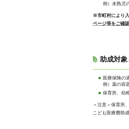
例）未熟児
※市町村により
ページ等をご確
助成対象
医療保険の
例）薬の容
保育所、幼
＜注意＞保育所
こども医療費助