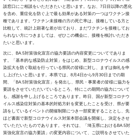
談窓口にご相談をいただきたいと思います。なお、7日目以降の悪化
を含め、重症化を防ぐ上で最も効果がある対策の一つはワクチン接
種であります。ワクチン未接種の方の死亡率は、接種している方と
比較して、統計上顕著な差が出ており、まだワクチンを接種してお
られない方につきましては、ぜひこの機会に、接種を検討いただき
たいと思います。
次に、BA.5対策強化宣言の協力要請の内容変更についてでありま
す。「基本的な感染防止対策」をはじめ、新型コロナウイルスの感
染拡大を防ぐ取組を行っている県民の皆様に対し、まずは御礼を申
し上げたいと思います。本県では、8月4日から9月30日までの期
間、「BA.5対策強化宣言」を発出し、県民・事業者の皆様に協力を
要請をさせていただいているところ、特にこの期間の協力について
も、感謝を申し上げるところであります。昨日、国が新型コロナウ
イルス感染症対策の基本的対処方針を変更したことを受け、県が要
請をしているイベントの開催制限につき一部変更することとし、先
ほど書面で新型コロナウイルス対策本部会議を開催し、決定をさせ
ていただいたものであります。それでは、「埼玉県におけるBA.5対
策強化宣言の協力要請」の変更内容について、ご説明をさせていた