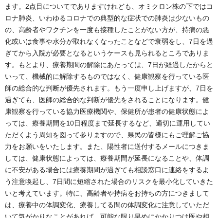
ます。2点目についてでありますけれども、オミクロン株の下ではコ
ロナ肺炎、いわゆるコロナでの典型的な症状での肺炎は少ないもの
の、高齢者やワクチンを一度も接種したことがない方が、持病の悪
化或いは食事や水分が取れなくなったことなどで衰弱をし、7日を過
ぎてから入院が必要となるというケースも見られるところでありま
す。もとより、療養期間の解除にあたっては、7日が経過したからと
いって、機械的に解除するものではなく、健康観察を行っている医
師の総合的な判断が優先されます。もう一度申し上げますが、7日を
過ぎても、医師の総合的な判断が優先をされることになります。健
康観察を行っている協力医療機関や、保健所が患者の健康状態によ
っては、療養期間を10日程度まで延長するなど、適切に運用してい
ただくよう周知を図って参りますので、県民の皆様にもご理解ご協
力をお願いをいたします。また、陽性者に送付するメールにつきま
しては、健康状態によっては、療養期間が延長になることや、体調
に不安がある場合には療養期間が過ぎても相談窓口に連絡をするよ
う注意喚起し、7日間に短縮された場合のリスクを最小化していきた
いと考えています。特に、高齢者や持病をお持ちの方につきまして
は、療養中の体調変化、療養してる間の体調変化に注意していただ
いて気がかりなことがあれば、可能な限り早めにかかりつけ医や相