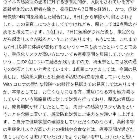
ウイルス感染症の患者に対する療養期間が、入院をされている方や
高齢者施設の入所者を除き、発症日から7日間を経過し、かつ、症状
軽快後24時間を経過した場合には、8日目から解除が可能とされま
した。この見直しにつきましてですけれども、県としては2点懸念が
あると考えています。1点目は、7日に短縮がされた後も、限定的な
がら感染リスクが残るということであります。もう1つは、これまで
も7日目以降に体調が悪化するというケースもあったということであ
り、重症化リスクが高い方についても療養期間を短縮してよいかと
いう、この2点について懸念が残りますので、埼玉県としては次の通
りの対応としたいと考えています。1点目につきましては、今回の見
直しは、感染拡大防止と社会経済活動の両立を推進していくため、
With コロナの新たな段階への移行を見据えての見直しではあります
が、本県としては、お亡くなりになる方、重症になる方を極力減ら
していくという戦略目標に対して対策を行っており、県民の皆様に
は、療養期間が終了したとしても、周囲への感染リスクがあるとい
うことを念頭に置いて、感染防止対策にご協力をお願い申し上げま
す。ご自身で健康状態の確認をしていただくのみならず、高齢者等
の重症化リスクが高い方との接触や会食などは、療養期間が過ぎた
後もしばらくは避けていただけるようお願いを申し上げたいと思い