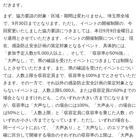
だきます。
まず、協力要請の対象・区域・期間は変わりません。埼玉県全域
で、9月30日までとなります。ただし、イベントの開催制限の、今
回変更いたしました協力要請につきましては、本日9月9日金曜日よ
り適用とさせていただきます。イベントの開催制限については、現
在、感染防止安全計画の策定対象となるイベント、具体的には、
「参加予定人数が5,000人以上」、そして、「収容率が50%強」、
「大声なし」で、県の確認を受けたイベントにつきましては制限な
しとさせていただきます。また、県の確認を受けたイベントについ
ては、人数上限を収容定員まで、収容率を100%までとさせていただ
きます。その一方で、それ以外の感染防止安全計画の策定対象とな
らないイベントは、人数上限5,000人、または収容定員の50%までの
場合となりますけれども、このいずれか大きい方までになります
が、収容率は「大声なし」の場合には100%。「大声あり」の場合に
は50%とし、「人数上限」と「収容定員に収容率を乗じた人数」の
いずれか小さい方までとなっています。ただし、いずれの場合も、
同一イベントにおいて、「大声あり」と「大声なし」のエリアを明
確に区分して開催する場合のそれぞれの収容率の上限は、「大声あ