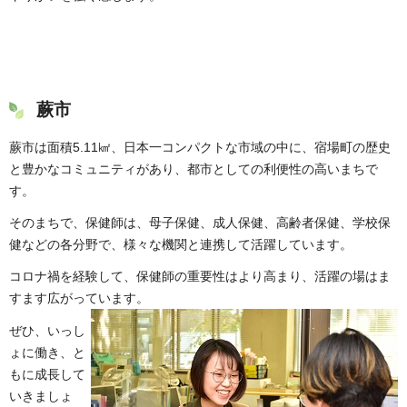
蕨市
蕨市は面積5.11㎢、日本一コンパクトな市域の中に、宿場町の歴史
と豊かなコミュニティがあり、都市としての利便性の高いまちで
す。
そのまちで、保健師は、母子保健、成人保健、高齢者保健、学校保
健などの各分野で、様々な機関と連携して活躍しています。
コロナ禍を経験して、保健師の重要性はより高まり、活躍の場はま
すます広がっています。
ぜひ、いっし
ょに働き、と
もに成長して
いきましょ