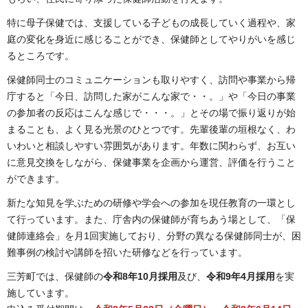
特に母子保健では、支援している子どもの成長していく過程や、家
庭の変化を身近に感じることができ、保健師としてやりがいを感じ
るところです。
保健師同士のコミュニケーションも取りやすく、訪問や事業から帰
庁すると「今日、訪問した家がこんな家で・・。」や「今日の事業
の参加者の反応はこんな感じで・・・。」とその場で振り返りが始
まることも、よく見る光景のひとつです。先輩後輩の垣根なく、わ
いわいと相談しやすい雰囲気があります。年数に関わらず、お互い
に意見交換をしながら、保健事業を企画から運営、評価を行うこと
ができます。
新たな知見を学ぶための研修や学会への参加を現任教育の一環とし
て行っています。また、庁舎内の保健師が育ちあう場として、「保
健師連絡会」を月1回実施しており、分野の異なる保健師同士が、困
難事例の検討や講師を招いた研修などを行っています。
三芳町では、保健師の
令和8年10月採用
及び、
令和9年4月採用
を実
施しています。