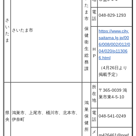
た
ま
電
048-829-1293
市
話
さ
い
保
さいたま市
https://www.city.
た
健
saitama.lg.jp/00
ま
衛
6/008/002/012/0
生
H
04/020/p11306
総
P
6.html
務
（4月26日より
課
掲載予定）
所
〒365-0039 鴻
在
巣市東4-5-10
地
鴻
巣
県
鴻巣市、上尾市、桶川市、北本市、
電
保
048-541-0249
央
伊奈町
話
健
所
メ
m426461@pref.