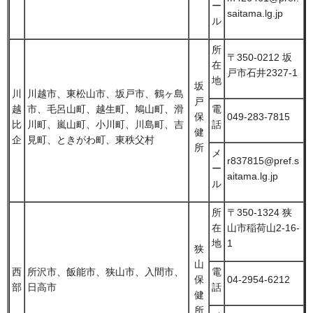
ー
saitama.lg.jp
ル
所
〒350-0212 坂
在
戸市石井2327-1
地
坂
川
川越市、東松山市、坂戸市、鶴ヶ島
戸
越
市、毛呂山町、越生町、鳩山町、滑
電
保
049-283-7815
比
川町、嵐山町、小川町、川島町、吉
話
健
企
見町、ときがわ町、東秩父村
所
メ
r837815@pref.s
ー
aitama.lg.jp
ル
所
〒350-1324 狭
在
山市稲荷山2-16-
地
1
狭
山
西
所沢市、飯能市、狭山市、入間市、
電
保
04-2954-6212
部
日高市
話
健
所