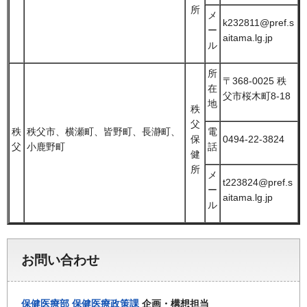
所
メ
k232811@pref.s
ー
aitama.lg.jp
ル
所
〒368-0025 秩
在
父市桜木町8-18
地
秩
父
秩
秩父市、横瀬町、皆野町、長瀞町、
電
保
0494-22-3824
父
小鹿野町
話
健
所
メ
t223824@pref.s
ー
aitama.lg.jp
ル
お問い合わせ
保健医療部
保健医療政策課
企画・構想担当