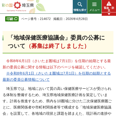
彩の国 埼玉県
緊急・防
情報を探す
メニュー
災
ページ番号：214672
掲載日：2026年4月28日
「地域保健医療協議会」委員の公募に
ついて
（募集は終了しました）
令和8年6月1日（さいたま圏域は7月1日）を任期の始期とする最
新の委員公募に関する情報は以下のページを確認してください。
※令和8年6月1日（さいたま圏域は7月1日）を任期の始期とする
最新の委員公募情報について
埼玉県では、地域において質の高い保健医療サービスが受けられ
る体制を整備するため、埼玉県地域保健医療計画を策定していま
す。計画を推進するため、県内を10圏域に分けた二次保健医療圏ご
とに、医療関係者や市町村関係者等で構成する「地域保健医療協議
会」を設置して、各地域の現状と課題を踏まえた、現計画の進捗や