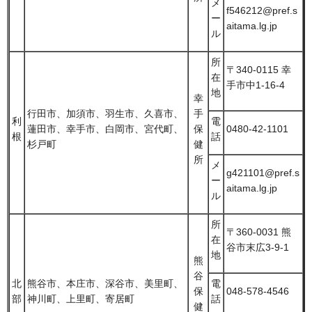
メ
f546212@pref.s
ー
aitama.lg.jp
ル
所
〒340-0115 幸
在
手市中1-16-4
地
幸
行田市、加須市、羽生市、久喜市、
手
利
電
蓮田市、幸手市、白岡市、宮代町、
保
0480-42-1101
根
話
杉戸町
健
所
メ
g421101@pref.s
ー
aitama.lg.jp
ル
所
〒360-0031 熊
在
谷市末広3-9-1
地
熊
谷
北
熊谷市、本庄市、深谷市、美里町、
電
保
048-578-4546
部
神川町、上里町、寄居町
話
健