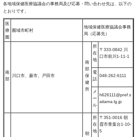
各地域保健医療協議会の事務局及び応募・問い合わせ先は、以下の
とおりです。
医
地域保健医療協議会事務
療
圏域市町村
局（応募先）
圏
所
〒333-0842 川
在
口市前川1-11-1
地
南
部
南
電
川口市、蕨市、戸田市
保
048-262-6111
部
話
健
所
メ
h626111@pref.s
ー
aitama.lg.jp
ル
所
〒351-0016 朝
在
霞市青葉台1-10-
地
5
朝