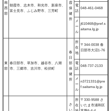
南
霞
朝霞市、志木市、和光市、新座市、
電
西
保
048-461-0468
富士見市、ふじみ野市、三芳町
話
部
健
所
メ
j610468@pref.s
ー
aitama.lg.jp
ル
所
〒344-0038 春
在
日部市大沼1-76
春
地
日
東
春日部市、草加市、越谷市、八潮
部
電
048-737-2133
部
市、三郷市、吉川市、松伏町
保
話
健
メ
所
n3721331@pre
ー
f.saitama.lg.jp
ル
所
〒330-9588 さ
さ
在
いたま市浦和区
い
地
常盤6-4-4