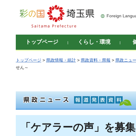
彩の国 埼玉県
Foreign Langu
トップページ
くらし・環境
トップページ
>
県政情報・統計
>
県政資料・県報
>
県政ニュ
せん～
「ケアラーの声」を募集