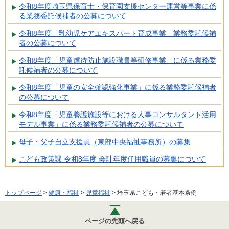
令和8年度埼玉県保育士・保育園支援センター運営等事業に係
る業務委託候補者の公募について
令和8年度「乳幼児ケアエキスパート育成事業」業務委託候補
者の公募について
令和8年度「児童虐待防止施設職員等研修事業」に係る業務委
託候補者の公募について
令和8年度「児童の安全確認強化事業」に係る業務委託候補者
の公募について
令和8年度「児童養護施設等における人事コンサルタント活用
モデル事業」に係る業務委託候補者の公募について
母子・父子自立支援員（東部中央福祉事務所）の募集
こども政策課 令和8年度 会計年度任用職員の募集について
トップページ
>
健康・福祉
>
児童福祉
> 埼玉県こども・若者基本条例
ページの先頭へ戻る