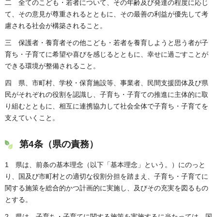
二 全てのこども・若者について、その年齢及び発達の程度に応じ
て、その意見が尊重されるとともに、その最善の利益が優先して考
慮される社会が構築されること。
三 保護者・養育者その他こども・若者を養育しようと思う者が子
育ち・子育てに希望や喜びを感じるとともに、幸せに過ごすことが
できる環境が整備されること。
四 県、市町村、学校・保育施設等、事業者、民間支援団体及び県
民がそれぞれの役割を認識し、子育ち・子育ての推進に主体的に取
り組むとともに、相互に連携協力して社会全体で子育ち・子育てを
支えていくこと。
第4条（県の責務）
1 県は、前条の基本理念（以下「基本理念」という。）にのっと
り、国及び市町村との適切な役割分担を踏まえ、子育ち・子育てに
関する施策を総合的かつ計画的に実施し、及びその充実を図るもの
とする。
2 県は、子育ち・子育てに関する施策を実施するに当たっては、国