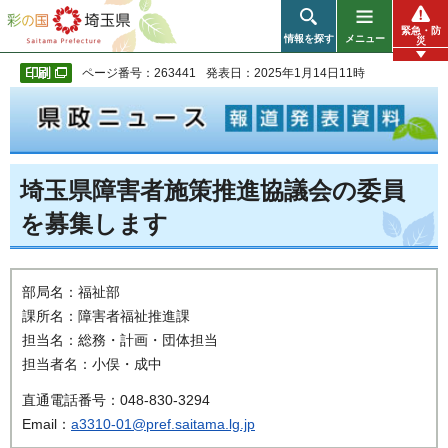
彩の国 埼玉県
緊急・防
情報を探す
メニュー
災
ページ番号：263441
発表日：2025年1月14日11時
埼玉県障害者施策推進協議会の委員
を募集します
部局名：福祉部
課所名：障害者福祉推進課
担当名：総務・計画・団体担当
担当者名：小俣・成中
直通電話番号：048-830-3294
Email：
a3310-01@pref.saitama.lg.jp