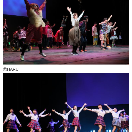
ⒸHARU