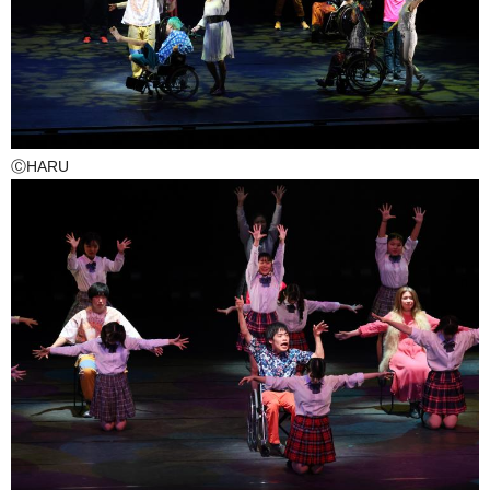
ⒸHARU