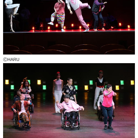
ⒸHARU