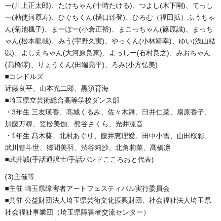
ー(川上正太郎)、たけちゃん(十時たける)、つよし(木下剛)、てっし
ー(勅使河原寿)、ひぐちくん(樋口達登)、ひろむ（福田拡）ふうちゃ
ん(菊池楓子)、まーぼー(小倉正裕)、まこっちゃん(篠原誠)、まっち
ゃん(松本龍哉)、みう(宇野久実)、やっくん(小林靖幸)、ゆい(浅山結
以)、よしえちゃん(大河原良恵)、よっしー(石村良之)、みおちゃん
(髙橋澪)、りょうくん(田端亮平)、ろみ(小方弘美)
■コンドルズ
近藤良平、山本光二郎、黒須育海
■埼玉県立芸術総合高等学校ダンス部
・3年生 三友瑛香、髙城くるみ、佐々木舞、臼井仁菜、扇原香子、
加藤万尋、笠松美伽、熊谷さくら、光井凛音
・1年生 髙木葵、北村あぐり、藤井恵理愛、田中小雪、山田桜彩、
武川智斗世、郷間美羽、渋谷莉沙、北角莉菜、髙橋凛
■武井誠(手話通訳士/手話バンドこころおと代表)
(3)主催等
■主催 埼玉県障害者アートフェスティバル実行委員会
■共催 公益財団法人埼玉県芸術文化振興財団、社会福祉法人埼玉県
社会福祉事業団（埼玉県障害者交流センター）