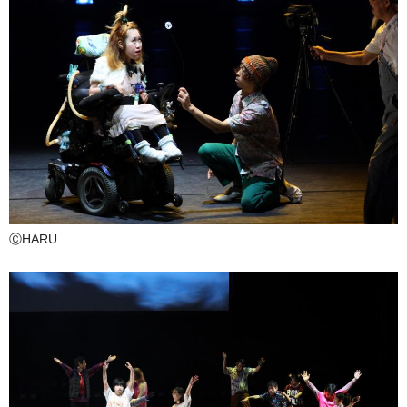
ⒸHARU