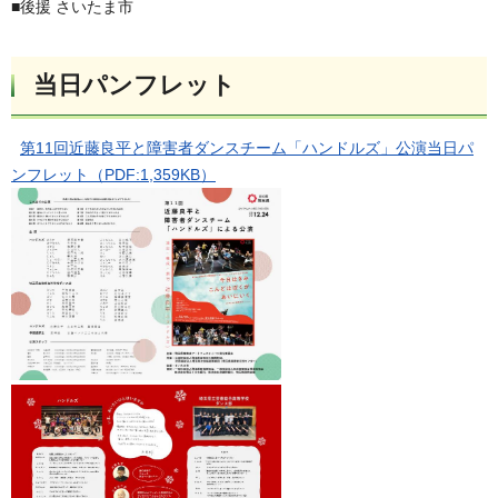
■後援 さいたま市
当日パンフレット
第11回近藤良平と障害者ダンスチーム「ハンドルズ」公演当日パ
ンフレット（PDF:1,359KB）