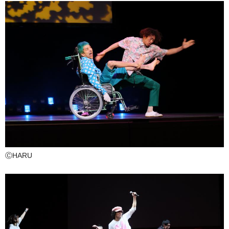
ⒸHARU