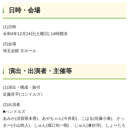
日時・会場
(1)日時
令和4年12月24日(土曜日) 14時開演
(2)会場
埼玉会館 大ホール
演出・出演者・主催等
(1)演出・構成・振付
近藤良平(コンドルズ）
(2)出演者
■ハンドルズ
あみか(須賀亜未香)、あやちゃん(今井彩)、こはる(佐藤小春)、さっ
きー(小山咲人)、しゅん(堀口旬一朗) 、じゅん(兼杉淳)、しょーたろ