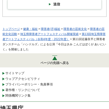
送信
トップページ
>
健康・福祉
>
障害者(児)福祉
>
障害者の芸術文化
>
障害者の芸
術文化活動
>
埼玉県障害者アートフェスティバル開催実績
>
第13回埼玉県障害
者アートフェスティバル（令和4年度・2022年度）
> 第11回近藤良平と障害者
ダンスチーム「ハンドルズ」による公演『今日はきみ こんどはぼくが あいにい
く』を開催しました
ページの先頭へ戻る
サイトマップ
ウェブアクセシビリティ
プライバシーポリシー・免責事項
著作権・リンクについて
関係機関リンク集
埼玉県庁