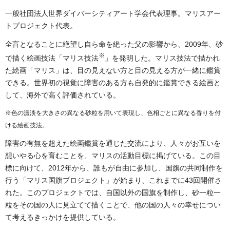
一般社団法人世界ダイバーシティアート学会代表理事。マリスアー
トプロジェクト代表。
全盲となることに絶望し自ら命を絶った父の影響から、2009年、砂
※
で描く絵画技法「マリス技法
」を発明した。マリス技法で描かれ
た絵画「マリス」は、目の見えない方と目の見える方が一緒に鑑賞
できる。世界初の視覚に障害のある方も自発的に鑑賞できる絵画と
して、海外で高く評価されている。
※色の濃淡を大きさの異なる砂粒を用いて表現し、色相ごとに異なる香りを付
ける絵画技法。
障害の有無を超えた絵画鑑賞を通じた交流により、人々がお互いを
想いやる心を育むことを、マリスの活動目標に掲げている。この目
標に向けて、2012年から、誰もが自由に参加し、国旗の共同制作を
行う「マリス国旗プロジェクト」が始まり、これまでに43回開催さ
れた。このプロジェクトでは、自国以外の国旗を制作し、砂一粒一
粒をその国の人に見立てて描くことで、他の国の人々の幸せについ
て考えるきっかけを提供している。