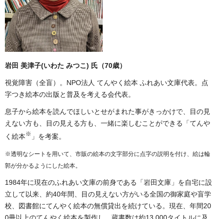
岩田 美津子(いわた みつこ) 氏（70歳）
視覚障害（全盲）。NPO法人 てんやく絵本 ふれあい文庫代表。点
字つき絵本の出版と普及を考える会代表。
息子から絵本を読んでほしいとせがまれた事がきっかけで、目の見
えない方も、目の見える方も、一緒に楽しむことができる「てんや
※
く絵本
」を考案。
※透明なシートを用いて、市販の絵本の文字部分に点字の説明を付け、絵は輪
郭が分かるようにした絵本。
1984年に現在のふれあい文庫の前身である「岩田文庫」を自宅に設
立して以来、約40年間、目の見えない方がいる全国の御家庭や盲学
校、図書館にてんやく絵本の無償貸出を続けている。現在、年間20
0冊以上のてんやく絵本を製作し、蔵書数は約13,000タイトルに及