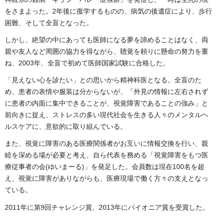
をさまよった。2年後に復学するものの、病気の後遺症により、歩行
困難、そして全盲となった。
しかし、絶望の中にあっても医師になる夢を諦めることはなく、両
親や友人など周囲の協力を得ながら、聴覚を頼りに懸命の努力を重
ね、2003年、全盲で初めて医師国家試験に合格した。
「見えない心を診たい」との思いから精神科医となる。全盲のた
め、患者の表情や服装は分からないが、「外見の情報に左右されず
に患者の内面に集中できることが、視覚障害であることの強み」と
前向きに捉え、ストレスの多い現代社会を生きる人々のメンタルヘ
ルスケアに、意欲的に取り組んでいる。
また、視覚に障害のある医療関係者がお互いに情報交換を行い、親
睦を深める場が必要と考え、自ら代表を務める「視覚障害をもつ医
療従事者の会(ゆいまーる)」を発足した。会員数は現在100名を超
え、視覚に障害がありながらも、医療現場で働く方々の支えとなっ
ている。
2011年に第9回チャレンジ賞、2013年にパイオニア賞を受賞した。