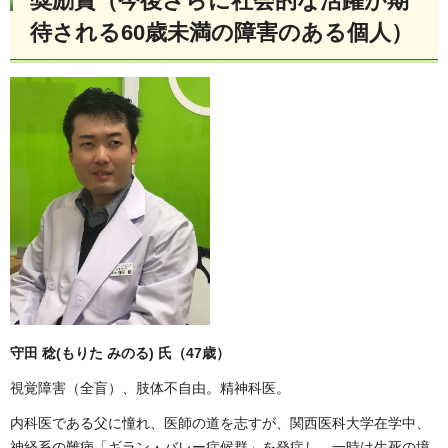
奨励賞（今後さらに社会的な活躍が期
待される60歳未満の障害のある個人）
守田 稔(もりた みのる) 氏（47歳）
視覚障害（全盲）、肢体不自由。精神科医。
内科医である父に憧れ、医師の道を志すが、関西医科大学在学中、
神経系の難病「ギラン・バレー症候群」を発症し、一時は生死の境