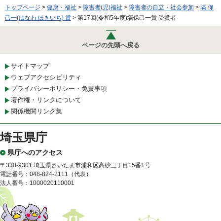
トップページ
>
健康・福祉
>
障害者(児)福祉
>
障害者の自立・社会参加
>
塙 保
己一(はなわ ほきいち) 賞
> 第17回(令和5年度)塙保己一賞 受賞者
ページの先頭へ戻る
サイトマップ
ウェブアクセシビリティ
プライバシーポリシー・免責事項
著作権・リンクについて
関係機関リンク集
埼玉県庁
県庁へのアクセス
〒330-9301 埼玉県さいたま市浦和区高砂三丁目15番1号
電話番号：048-824-2111（代表）
法人番号：1000020110001