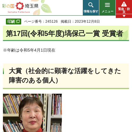
彩の国 埼玉県
緊急・防
情報を探す
メニュー
災
ページ番号：245126
掲載日：2023年12月8日
第17回(令和5年度)塙保己一賞 受賞者
※年齢は令和5年4月1日現在
大賞（社会的に顕著な活躍をしてきた
障害のある個人）