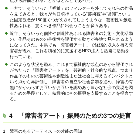
点から評価されることがほとんどであった。
一方で、そういった「福祉」のフィルターを外してそれらの作品
を見てみると、我々が常日頃持っている”芸術観”や“常識”といっ
た固定観念が180度くつがえされてしまうような、芸術性や創造
性あふれる、驚くべき作品に出会うことが多々ある。
近年、そういった個性や創造性あふれる障害者の芸術・文化活動
の、作品そのものの芸術性を評価する動きが各地で見られるよう
になってきた。本県でも「障害者アート」で経済的収入を得る障
害者が現れ、これを積極的に支援するNPO法人も活発に活動を
行っている。
このような状況を鑑み、これまで福祉的な観点のみから評価され
がちだった「障害者アート」を、芸術的・社会的な観点、つまり
作品そのものの芸術性や創造性または社会に与えるインパクトと
いう点から再評価し、障害者の自立や社会参加を進め、障害の有
無にかかわらずお互いがお互いを認めあう豊かな社会の実現を図
るための手段として、積極的にその振興を支援することを提言す
る。
4 「障害者アート」振興のための3つの提言
1 障害のあるアーティストの才能の周知