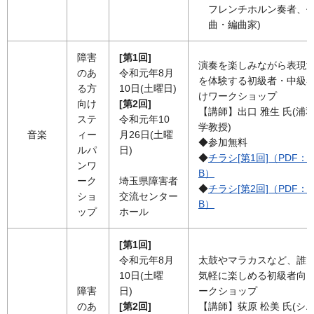
フレンチホルン奏者、
曲・編曲家)
障害
[第1回]
演奏を楽しみながら表現
のあ
令和元年8月
を体験する初級者・中級
る方
10日(土曜日)
けワークショップ
向け
[第2回]
【講師】出口 雅生 氏(浦
ステ
令和元年10
学教授)
音楽
ィー
月26日(土曜
◆参加無料
ルパ
日)
◆
チラシ[第1回]（PDF：6
ンワ
B）
ーク
埼玉県障害者
◆
チラシ[第2回]（PDF：4
ショ
交流センター
B）
ップ
ホール
[第1回]
令和元年8月
太鼓やマラカスなど、誰
10日(土曜
気軽に楽しめる初級者向
障害
日)
ークショップ
のあ
[第2回]
【講師】荻原 松美 氏(シ