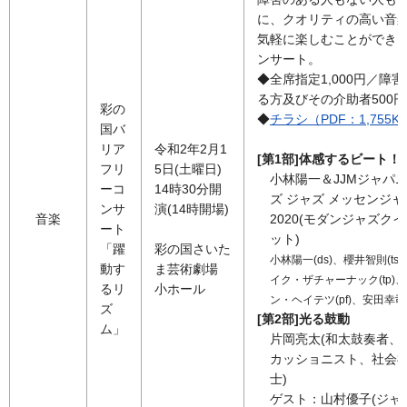
に、クオリティの高い音
気軽に楽しむことができ
ンサート。
◆全席指定1,000円／障
る方及びその介助者500円
彩の
◆
チラシ（PDF：1,755K
国バ
リア
令和2年2月1
[第1部]体感するビート！
フリ
5日(土曜日)
小林陽一＆JJMジャパ
ーコ
14時30分開
ズ ジャズ メッセンジャ
ンサ
演(14時開場)
音楽
2020(モダンジャズク
ート
ット)
「躍
彩の国さいた
小林陽一(ds)、櫻井智則(ts
動す
ま芸術劇場
イク・ザチャーナック(tp)
るリ
小ホール
ン・ヘイテツ(pf)、安田幸司(
ズ
[第2部]光る鼓動
ム」
片岡亮太(和太鼓奏者、
カッショニスト、社会
士)
ゲスト：山村優子(ジャ