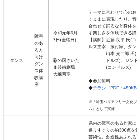
テーマに合わせて心のお
くままに表現したり、音
合わせて踊るなど身体を
令和元年6月
す楽しさを体験できる講
障害
7日(金曜日)
【講師】近藤 良平 氏(コ
のあ
ルズ主宰、振付家、ダンサ
る方
山本 光二郎 氏(
向け
ダンス
彩の国さいた
ドルズ)、ジント
ダン
ま芸術劇場
(コンドルズ)
ス体
大練習室
験講
◆参加無料
座
◆
チラシ（PDF：459KB
※「埼玉バリアフリー文化プ
ム」として実施
県内の障害のある作家に
選りすぐりの約300点を
芸術性、創造性あふれる