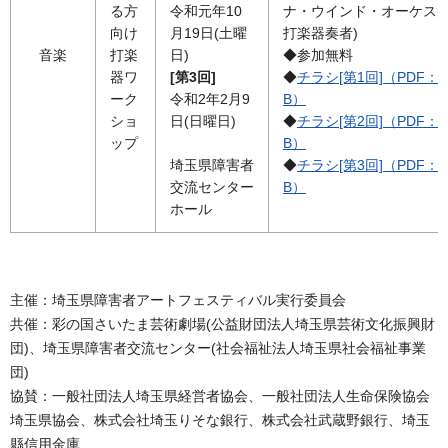
る方
令和元年10
ナ・ウインド・オーケス
向け
月19日(土曜
打楽器奏者)
音楽
打楽
日)
◆参加無料
器ワ
[第3回]
◆
チラシ[第1回]（PDF：4
ーク
令和2年2月9
B）
ショ
日(日曜日)
◆
チラシ[第2回]（PDF：4
ップ
B）
埼玉県障害者
◆
チラシ[第3回]（PDF：4
交流センター
B）
ホール
主催：埼玉県障害者アートフェスティバル実行委員会
共催：彩の国さいたま芸術劇場(公益財団法人埼玉県芸術文化振興財
団)、埼玉県障害者交流センター(社会福祉法人埼玉県社会福祉事業
団)
協賛：一般社団法人埼玉県経営者協会、一般社団法人生命保険協会
埼玉県協会、株式会社埼玉りそな銀行、株式会社武蔵野銀行、埼玉
縣信用金庫