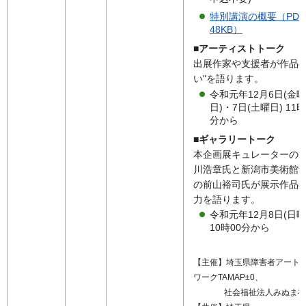
特別講演の概要（PDF
48KB）
■アーティストトーク
出展作家や支援者が作品の
い"を語ります。
令和元年12月6日(金曜
日)・7日(土曜日) 11時
分から
■ギャラリートーク
本企画展キュレーターの
川浩章氏と新潟市美術館
の前山裕司氏が展示作品
力を語ります。
令和元年12月8日(日曜
10時00分から
【主催】埼玉県障害者アート
ワークTAMAP±0、
社会福祉法人みぬま福