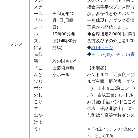
ダン
ズのメンバー、埼玉県立
スチ
総合高等学校ダンス部も
ーム
令和元年12
演。多様性と心のバリア
「ハ
月1日(日曜
ーを体現したダンス公演
ンド
日)
玉県から発信します。
ル
15時00分開
◆全席指定2,000円／障
ズ」
演(14時30分
る方及びその介助者1,000
ダンス
によ
開場)
◆
詳細ページ
る公
◆
チラシ(表)
／
チラシ(裏)
演
彩の国さいた
『こ
ま芸術劇場
【出演者】
んど
小ホール
ハンドルズ、近藤良平(コ
はね
ルズ主宰、振付家、ダン
ボク
ー)、山本光二郎(コンドル
のお
ズ)、香取直登(コンドルズ
ごり
武井誠(手話バンドこころ
で
代表、手話通訳士)、埼玉
出か
芸術総合高等学校ダンス
けよ
う』
※「埼玉バリアフリー文化プ
ム」として実施