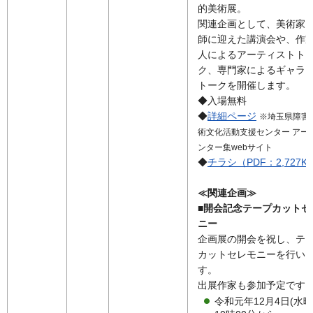
的美術展。
関連企画として、美術家
師に迎えた講演会や、作
人によるアーティストト
ク、専門家によるギャラ
トークを開催します。
◆入場無料
◆
詳細ページ
※埼玉県障害
術文化活動支援センター アー
ンター集webサイト
◆
チラシ（PDF：2,727K
≪関連企画≫
■開会記念テープカットセ
ニー
企画展の開会を祝し、テ
カットセレモニーを行い
す。
出展作家も参加予定です
令和元年12月4日(水曜