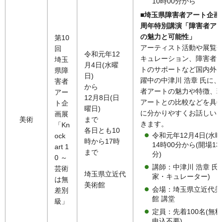
10時00分から
■埼玉県障害者アート企画
周年特別講演「障害者ア
の魅力と可能性」
第10
アーティスト活動や展覧
回
令和元年12
キュレーション、障害者
埼玉
月4日(水曜
トのサポートなど国内外
県障
日)
躍中の中津川 浩章 氏に、
害者
から
者アートの魅力や特徴、
アー
12月8日(日
アートとの比較などを具
ト企
曜日)
に分かりやすくお話しい
画展
美術
まで
きます。
「Kn
各日とも10
令和元年12月4日(水曜
ock
時から17時
14時00分から(開場13
art 1
まで
分)
0 ～
講師：中津川 浩章 氏
芸術
埼玉県立近代
家・キュレーター)
は無
美術館
会場：埼玉県立近代美
差別
館 講堂
級」
定員：先着100名(無
申込不要)