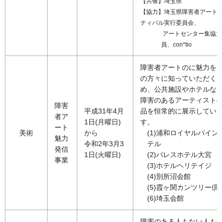
【共催】埼玉県
【協力】埼玉県障害者アート
ティバル実行委員会、
アートセンター集協力
員、con*tio
障害者アートのに魅力を
の方々に知っていただく
め、公共施設やホテルな
障害のあるアーティスト
障害
平成31年4月
品を恒常的に展示してい
者ア
1日(月曜日)
す。
ート
美術
から
(1)浦和ロイヤルパイン
魅力
令和2年3月3
テル
発信
1日(火曜日)
(2)パレスホテル大宮
事業
(3)ホテルヘリテイジ
(4)別所沼会館
(5)霞ヶ関カンツリー倶
(6)埼玉会館
障害のある人もない人も