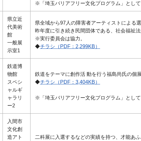
※「埼玉バリアフリー文化プログラム」として
県立近
県全域から97人の障害者アーティストによる選
代美術
昨年度に引き続き民間団体である、社会福祉法
館
※実行委員会は協力。
一般展
◆
チラシ（PDF：2,299KB）
示室1
鉄道博
物館
鉄道をテーマに創作活 動を行う福島尚氏の個
スペシ
◆
チラシ（PDF：3,404KB）
ャルギ
ャラリ
※「埼玉バリアフリー文化プログラム」として
ー2
入間市
文化創
造アト
二科展に入選するなどの実績を持つ、才能あふ