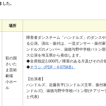
ました。
場所
障害者ダンスチーム「ハンドルズ」のダンスや
る公演。演出・振付は、一流ダンサー・振付家
ンドルズのメンバー、淑徳与野中学校バトン部
ス公演を埼玉県から発信します。
彩の国
◆全席指定2,000円／障害のある方及びその介助者
さいた
◆
チラシ（PDF：4,075KB）
ま芸術
劇場
【出演者】
小ホー
ハンドルズ、近藤良平(コンドルズ主宰、振付家
ル
ンドルズ)、淑徳与野中学校バトン部(チアリー
と代表)