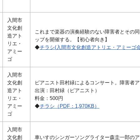
入間市
文化創
これまで楽器の演奏経験のない障害者とその同
造アト
ップを開催する。【初心者向き】
リエ・
◆
チラシ(入間市文化創造アトリエ・アミーゴ会場
アミー
ゴ
入間市
文化創
ピアニスト田村緑によるコンサート。障害者ア
造アト
出演：田村緑（ピアニスト）
リエ・
料金：500円
アミー
◆
チラシ（PDF：1,970KB）
ゴ
入間市
文化創
車いすのシンガーソングライター森圭一郎のア