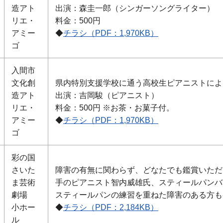
造アト
出演：森圭一郎（シンガーソングライター）
リエ・
料金：500円
アミー
◆
チラシ（PDF：1,970KB）
ゴ
入間市
文化創
県内特別支援学校に通う高校生ピアニストによ
造アト
出演：吉岡駿（ピアニスト）
リエ・
料金：500円 ※お茶・お菓子付。
アミー
◆
チラシ（PDF：1,970KB）
ゴ
彩の国
さいた
障害の有無に関わらず、どなたでも鑑賞いただ
ま芸術
手のピアニスト智内威雄氏、スティールパンバ
劇場
スティールパンの練習を重ねた障害のある方も
小ホー
◆
チラシ（PDF：2,184KB）
ル