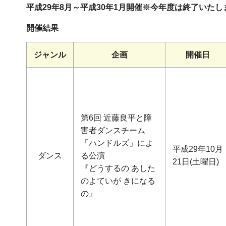
平成29年8月～平成30年1月開催※今年度は終了いたし
開催結果
ジャンル
企画
開催日
第6回 近藤良平と障
害者ダンスチーム
「ハンドルズ」によ
平成29年10月
ダンス
る公演
21日(土曜日)
『どうするの あした
のよていが きになる
の』