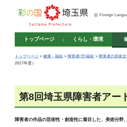
彩の国 埼玉県
Foreign Langu
トップページ
くらし・環境
トップページ
>
健康・福祉
>
障害者(児)福祉
>
障害者の芸術文
2017年度）
第8回埼玉県障害者アート
障害者の作品の芸術性・創造性に着目した、美術分野