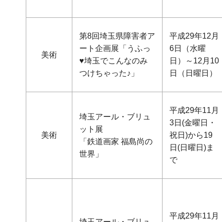
第8回埼玉県障害者ア
平成29年12月
ート企画展「うふっ
6日（水曜
美術
♥埼玉でこんなのみ
日）～12月10
つけちゃった♪」
日（日曜日）
平成29年11月
埼玉アール・ブリュ
3日(金曜日・
ット展
美術
祝日)から19
「鉄道画家 福島尚の
日(日曜日)ま
世界」
で
平成29年11月
埼玉アール・ブリュ