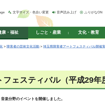
age
文字サイズ・色合い変更
音声読み上げ
ふりがなON
健康・福祉
しごと・産業
文化・教育
化
>
障害者の芸術文化活動
>
埼玉県障害者アートフェスティバル開催
フェスティバル（平成29年度
、音楽分野のイベントを開催しました。