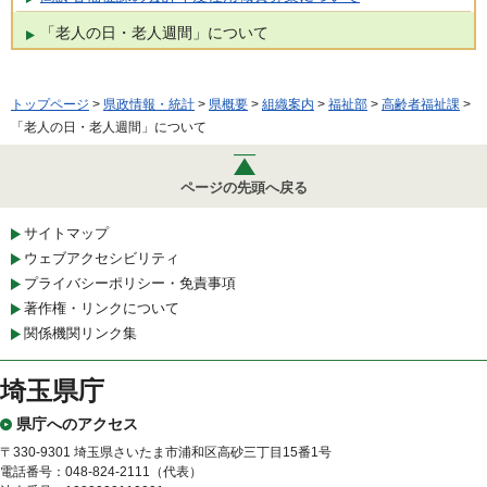
「老人の日・老人週間」について
トップページ
>
県政情報・統計
>
県概要
>
組織案内
>
福祉部
>
高齢者福祉課
>
「老人の日・老人週間」について
ページの先頭へ戻る
サイトマップ
ウェブアクセシビリティ
プライバシーポリシー・免責事項
著作権・リンクについて
関係機関リンク集
埼玉県庁
県庁へのアクセス
〒330-9301 埼玉県さいたま市浦和区高砂三丁目15番1号
電話番号：048-824-2111（代表）