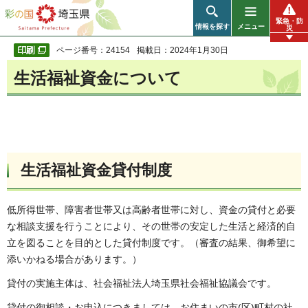
彩の国 埼玉県
緊急・防
情報を探す
メニュー
災
ページ番号：24154
掲載日：2024年1月30日
生活福祉資金について
生活福祉資金貸付制度
低所得世帯、障害者世帯又は高齢者世帯に対し、資金の貸付と必要
な相談支援を行うことにより、その世帯の安定した生活と経済的自
立を図ることを目的とした貸付制度です。（審査の結果、御希望に
添いかねる場合があります。）
貸付の実施主体は、社会福祉法人埼玉県社会福祉協議会です。
貸付の御相談・お申込につきましては、お住まいの市(区)町村の社